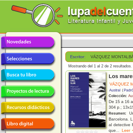
Escritor:
VÁZQUEZ MONTALBÁ
Mostrando del 1 al 2 de 2 resultados.
Los mare
VÁZQUEZ 
Austral
(
Padró
Colección:
Au
De 15 a 16 
304 p.; 13x19
Un
Resumen:
Barcelona. L
al detective
que
...
Lee