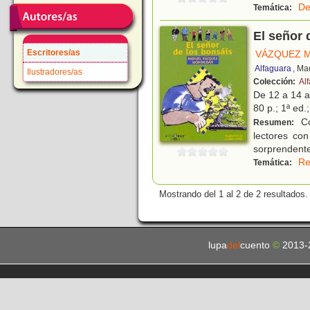
De
Temática:
El señor 
Escritores/as
VÁZQUEZ 
Alfaguara
, Ma
Ilustradores/as
Colección:
Al
De 12 a 14 
80 p.; 1ª ed.
Co
Resumen:
lectores con
sorprendente
Re
Temática:
Mostrando del 1 al 2 de 2 resultados.
lupa
del
cuento
©
2013-