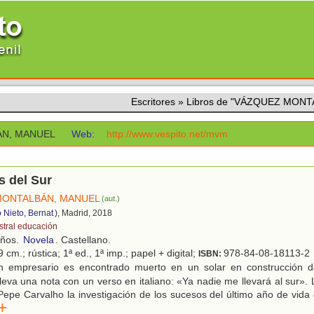
Escritores
»
Libros de "VÁZQUEZ MON
N, MANUEL
Web:
http://www.vespito.net/mvm
s del Sur
MONTALBÁN, MANUEL
(aut.)
 Nieto, Bernat
), Madrid, 2018
stral educación
años.
Novela
. Castellano.
 cm.; rústica; 1ª ed., 1ª imp.; papel + digital;
978-84-08-18113-2
ISBN:
 empresario es encontrado muerto en un solar en construcción de
leva una nota con un verso en italiano: «Ya nadie me llevará al sur».
 Pepe Carvalho la investigación de los sucesos del último año de vida d
r