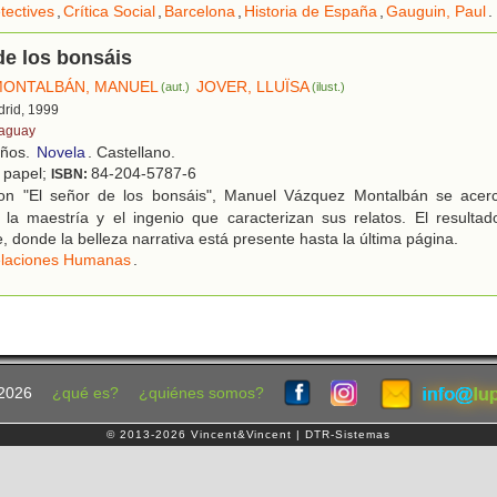
tectives
,
Crítica Social
,
Barcelona
,
Historia de España
,
Gauguin, Paul
.
de los bonsáis
MONTALBÁN, MANUEL
JOVER, LLUÏSA
(aut.)
(ilust.)
drid, 1999
faguay
años.
Novela
. Castellano.
; papel;
84-204-5787-6
ISBN:
n "El señor de los bonsáis", Manuel Vázquez Montalbán se acerc
 la maestría y el ingenio que caracterizan sus relatos. El resulta
, donde la belleza narrativa está presente hasta la última página.
laciones Humanas
.
2026
¿qué es?
¿quiénes somos?
© 2013-2026 Vincent&Vincent | DTR-Sistemas