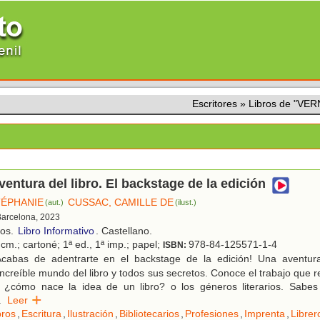
Escritores
»
Libros de "VE
ventura del libro. El backstage de la edición
TÉPHANIE
CUSSAC, CAMILLE DE
(aut.)
(ilust.)
Barcelona, 2023
ños.
Libro Informativo
. Castellano.
cm.; cartoné; 1ª ed., 1ª imp.; papel;
978-84-125571-1-4
ISBN:
cabas de adentrarte en el backstage de la edición! Una aventura
increíble mundo del libro y todos sus secretos. Conoce el trabajo que r
s, ¿cómo nace la idea de un libro? o los géneros literarios. Sabes
.
Leer
bros
,
Escritura
,
Ilustración
,
Bibliotecarios
,
Profesiones
,
Imprenta
,
Librer