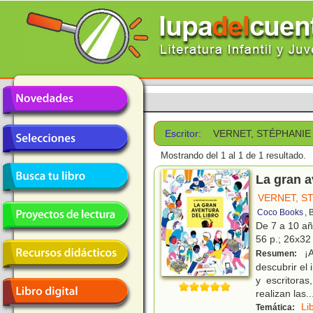
Escritor:
VERNET, STÉPHANIE
Mostrando del 1 al 1 de 1 resultado.
La gran a
VERNET, S
Coco Books
, 
De 7 a 10 a
56 p.; 26x32 
¡A
Resumen:
descubrir el 
y escritora
realizan las
..
Li
Temática: