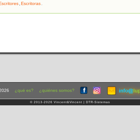
Escritores
,
Escritoras
.
2026
¿qué es?
¿quiénes somos?
© 2013-2026 Vincent&Vincent | DTR-Sistemas