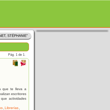
RNET, STÉPHANIE"
Pág. 1 de 1.
 que te lleva a
ealizan escritores
 que actividades
os
,
Librerías
,