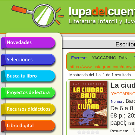
Escrito
Escritor:
YACCARINO, DAN
https://www.instagram.com/danyac
Mostrando del 1 al 1 de 1 resultado.
La ciu
YACCARINO
, Bar
Norma
De 6 a 8
68 p.; 20
papel;
ISB
U
Resumen: