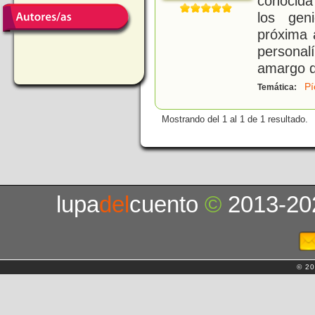
conocida
los gen
próxima 
personal
amargo d
Pí
Temática:
Mostrando del 1 al 1 de 1 resultado.
lupa
del
cuento
©
2013-20
© 20