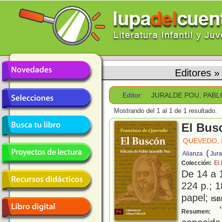
Editores
Editor:
JURALDE POU, PABL
Mostrando del 1 al 1 de 1 resultado.
El Bus
QUEVEDO, 
(
Alianza
Jura
Colección:
El 
De 14 a 
224 p.; 1
papel;
ISB
"
Resumen: