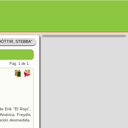
DÓTTIR, STEBBA"
Pág. 1 de 1.
e Erik "El Rojo",
 América. Freydís
bición desmedida.