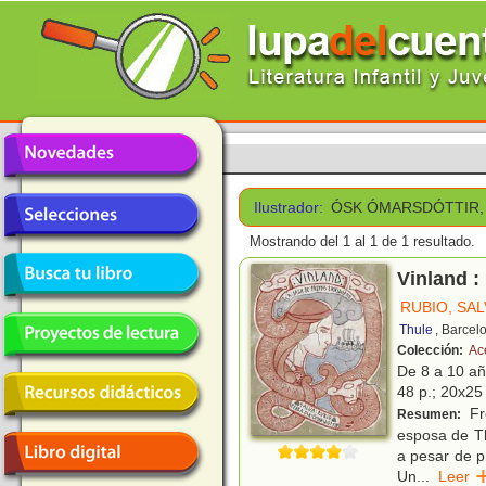
Ilustrador:
ÓSK ÓMARSDÓTTIR,
Mostrando del 1 al 1 de 1 resultado.
Vinland :
RUBIO, SAL
Thule
, Barcel
Colección:
Ac
De 8 a 10 a
48 p.; 20x25 
Fre
Resumen:
esposa de Th
a pesar de p
Un
...
Lee