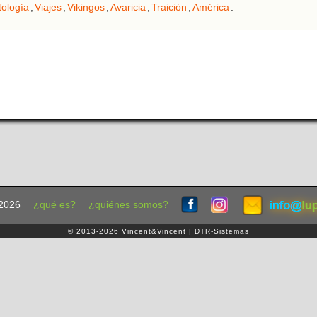
tología
,
Viajes
,
Vikingos
,
Avaricia
,
Traición
,
América
.
2026
¿qué es?
¿quiénes somos?
© 2013-2026 Vincent&Vincent | DTR-Sistemas