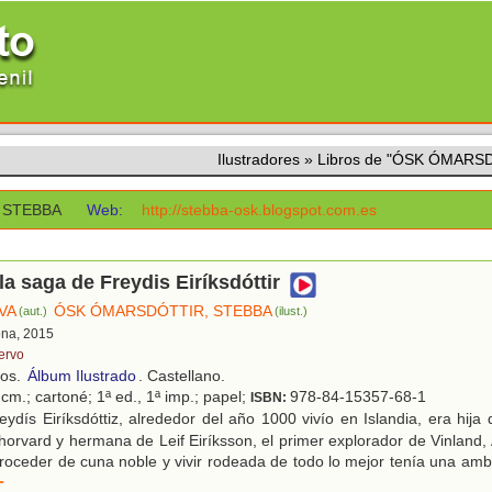
Ilustradores
»
Libros de "ÓSK ÓMARS
 STEBBA
Web:
http://stebba-osk.blogspot.com.es
 la saga de Freydis Eiríksdóttir
VA
ÓSK ÓMARSDÓTTIR, STEBBA
(aut.)
(ilust.)
ona, 2015
ervo
ños.
Álbum Ilustrado
. Castellano.
cm.; cartoné; 1ª ed., 1ª imp.; papel;
978-84-15357-68-1
ISBN:
ydís Eiríksdóttiz, alrededor del año 1000 vivío en Islandia, era hija d
orvard y hermana de Leif Eiríksson, el primer explorador de Vinland,
roceder de cuna noble y vivir rodeada de todo lo mejor tenía una am
r