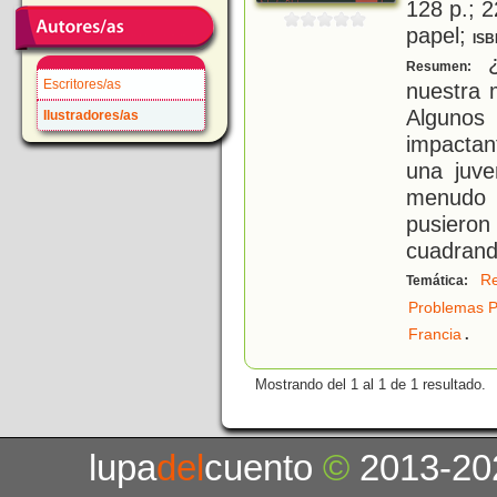
128 p.; 2
papel;
ISB
¿
Resumen:
Escritores/as
nuestra 
Algunos
Ilustradores/as
impactan
una juve
menudo s
pusier
cuadrand
Re
Temática:
Problemas Po
.
Francia
Mostrando del 1 al 1 de 1 resultado.
lupa
del
cuento
©
2013-20