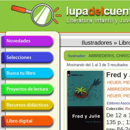
Ilustradores
»
Lib
Ilustrador:
ABBREDERIS, CHRI
Mostrando del 1 al 3 de 3 resultados.
Fred y 
HEUER, PI
ABBREDERI
HEUER, PI
Editores Asoc
Colección:
Re
De 12 a 
135 p.; 1
84-2