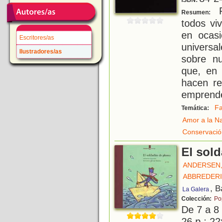
ISBN:
F
Resumen:
todos vi
en ocas
Escritores/as
universa
Ilustradores/as
sobre nu
que, en 
hacen re
emprende
Fa
Temática:
Amor a la N
Conservació
El sol
ANDERSEN,
ABBREDERI
, B
La Galera
Colección:
Po
De 7 a 8
26 p.; 22