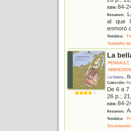
84-2
ISBN:
Lo
Resumen:
al que 
enmoró d
Fa
Temática:
Soldadito d
La bel
PERRAULT,
ABBREDERI
, B
La Galera
Colección:
Po
De 6 a 7
26 p.; 21
84-2
ISBN:
Ad
Resumen:
Pr
Temática:
Encantamie