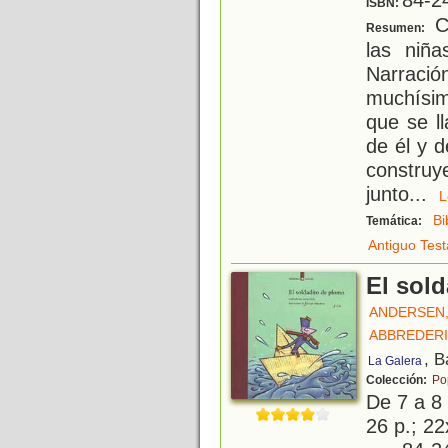
ISBN:
Co
Resumen:
las niña
Narraci
muchísi
que se l
de él y d
constru
junto
...
Bi
Temática:
Antiguo Tes
El sol
ANDERSEN,
ABBREDERI
, B
La Galera
Colección:
Po
De 7 a 8
26 p.; 22