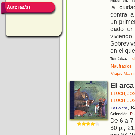
Resumen:
la ciud
contra l
un prime
dado un
viviend
Sobreviv
en el que
Is
Temática:
,
Naufragios
Viajes Marít
El arc
LLUCH, JO
LLUCH, JO
, B
La Galera
Colección:
Po
De 6 a 7
30 p.; 21
84-2