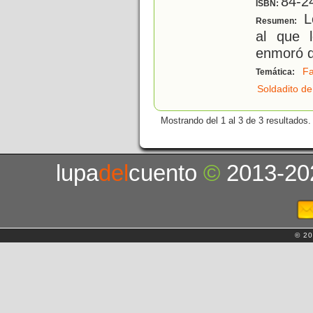
84-2
ISBN:
Lo
Resumen:
al que 
enmoró d
Fa
Temática:
Soldadito d
Mostrando del 1 al 3 de 3 resultados.
lupa
del
cuento
©
2013-20
© 20