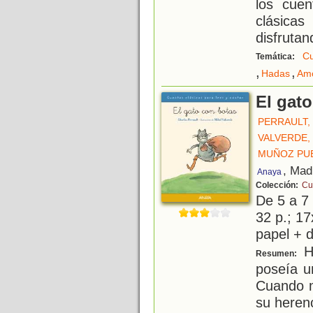
los cuen
clásicas
disfrutan
Cu
Temática:
,
,
Hadas
Am
El gat
PERRAULT,
VALVERDE,
MUÑOZ PUE
, Mad
Anaya
Colección:
Cu
De 5 a 7
32 p.; 17
papel + d
Ha
Resumen:
poseía u
Cuando m
su herenc