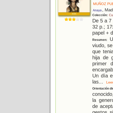
MUÑOZ PUE
, Mad
Anaya
Colección:
Cu
De 5 a 7
32 p.; 17
papel + d
U
Resumen:
viudo, s
que teni
hija de 
primer 
encargab
Un día el
las
...
Le
Orientación di
conocido
la gener
de acept
gestos s