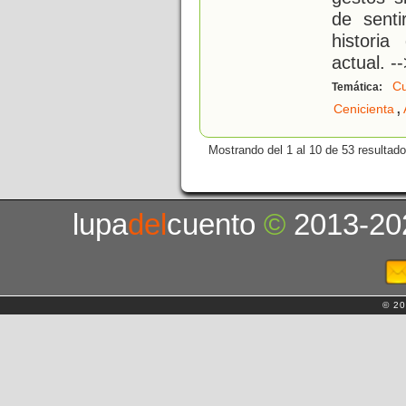
de sent
histori
actual. -
Cu
Temática:
,
Cenicienta
Mostrando del 1 al 10 de 53 resultado
lupa
del
cuento
©
2013-20
© 20