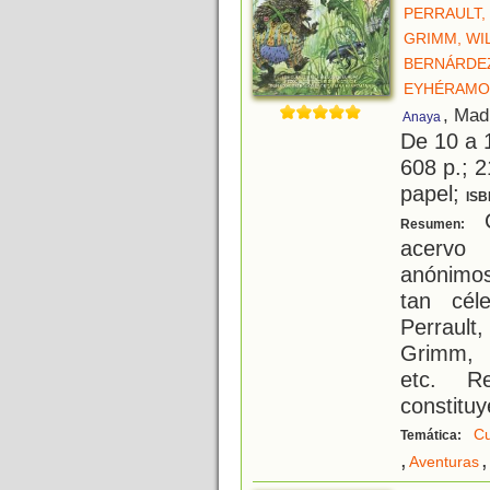
PERRAULT,
GRIMM, WI
BERNÁRDEZ
EYHÉRAMO
, Mad
Anaya
De 10 a 
608 p.; 2
papel;
ISB
C
Resumen:
acervo 
anónimos
tan cél
Perraul
Grimm, 
etc. Re
constitu
Cu
Temática:
,
,
Aventuras