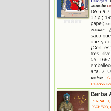
,
Flamboyant
Colección:
Cl
De 6 a 7
12 p.; 19
papel;
ISB
¿
Resumen:
saco pue
que ya c
¡Con esc
tres nive
de 1697 
embellec
alta. 2. 
Cu
Temática:
Relación Ho
Barba 
PERRAULT,
PACHECO, 