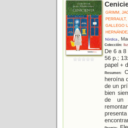
Cenici
GRIMM, JA
PERRAULT,
GALLEGO U
HERNÁNDEZ
, Ma
Nórdica
Colección:
Ilu
De 6 a 8
56 p.; 13
papel + d
Ce
Resumen:
heroína 
de un prí
bien sie
de un 
remonta
present
encontra
Ele