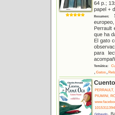
64 p.; 13
papel + d
S
Resumen:
europeo,
Perrault
que ha d
El gato c
observac
para le
acompañ
Cu
Temática:
,
,
Gatos
Rel
Cuento
PERRAULT,
PIUMINI, 
www.facebo
101531139
, B
Gribaudo