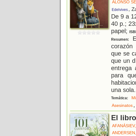
ALONSO SE
, Z
Edelvives
De 9 a 1
40 p.; 23
papel;
ISB
El
Resumen:
corazón 
que se ca
que un d
entrega 
para qu
habitaci
una sola
.
Mi
Temática:
,
Asesinatos
El libr
AFANÁSIEV
ANDERSEN,