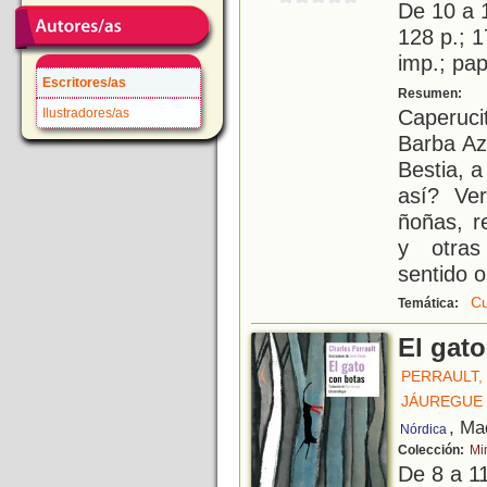
De 10 a 
128 p.; 1
imp.; pa
Escritores/as
T
Resumen:
Caperuc
Ilustradores/as
Barba Azu
Bestia, 
así? Ver
ñoñas, r
y otras
sentido o
Cu
Temática:
El gat
PERRAULT,
JÁUREGUE 
, Ma
Nórdica
Colección:
Mi
De 8 a 1