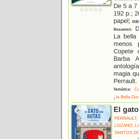
De 5 a 7
192 p.; 2
papel;
ISB
De
Resumen:
La bella
menos p
Copete 
Barba A
antologí
magia qu
Perrault.
Cu
Temática:
,
la Bella Du
El gat
PERRAULT,
LOZANO, L
SANTOS DO