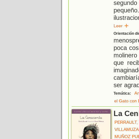
segundo
pequeño
ilustrac
Leer
Orientación di
menospr
poca cos
molinero
que reci
imaginad
cambiarí
ser agra
An
Temática:
el Gato con 
La Cen
PERRAULT,
VILLAMUZA
MUÑOZ PUE