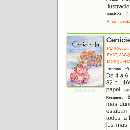
Premio:
Ilustraci
Cu
Temática:
,
Amor
Cenic
.
Cenici
PERRAULT,
EAST, JAC
MOSQUERA
, R
Picarona
De 4 a 6
32 p.; 16
papel;
ISB
E
Resumen:
más duro
estaban
todos la
los más 