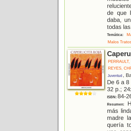
relucien
de que l
daba, un
todas las
M
Temática:
Malos Trato
Caperuc
PERRAULT,
REYES, CH
, B
Juventud
De 6 a 8
32 p.; 24
84-2
ISBN:
Ha
Resumen:
más lind
madre la
quería t