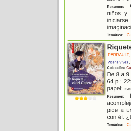
C
Resumen:
niños y
iniciars
imaginaci
Cu
Temática:
Riquete
PERRAULT,
,
Vicens Vives
Colección:
Cu
De 8 a 9
64 p.; 22
papel;
ISB
E
Resumen:
acompleja
pide a u
con él. 
Cu
Temática: