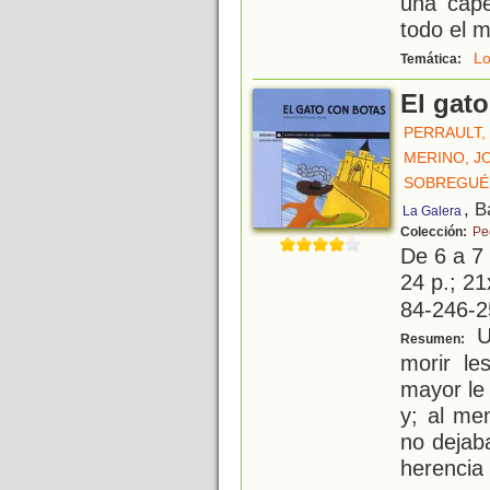
una cape
todo el 
L
Temática:
El gat
PERRAULT,
MERINO, J
SOBREGUÉ
, B
La Galera
Colección:
Pe
De 6 a 7
24 p.; 21
84-246-2
Un
Resumen:
morir le
mayor le 
y; al me
no dejab
herencia 