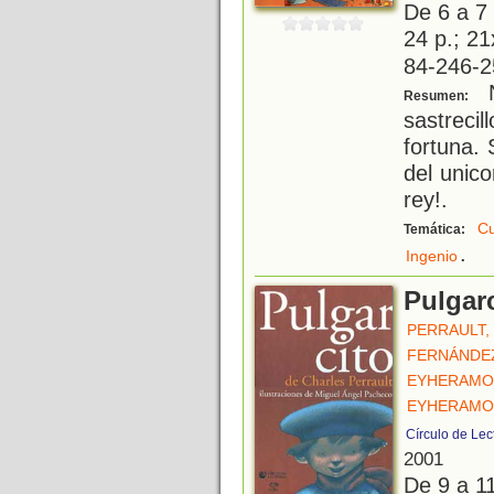
De 6 a 7
24 p.; 21
84-246-2
N
Resumen:
sastreci
fortuna. 
del unico
rey!.
Cu
Temática:
.
Ingenio
Pulgar
PERRAULT,
FERNÁNDEZ
EYHERAMO
EYHERAMO
Círculo de Lec
2001
De 9 a 1