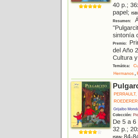
40 p.; 36
papel;
ISB
Ál
Resumen:
"Pulgarci
sintonía 
Pri
Premio:
del Año 2
Cultura 
Cu
Temática:
,
Hermanos
Pulgar
PERRAULT,
ROEDERER
Grijalbo Mond
Colección:
Pi
De 5 a 6
32 p.; 20
84-8
ISBN: