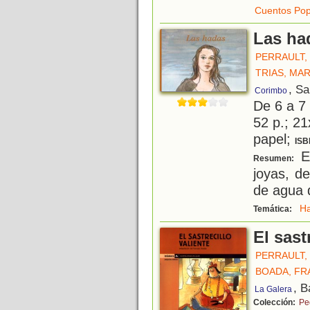
Cuentos Pop
Las ha
PERRAULT,
TRIAS, MA
, S
Corimbo
De 6 a 7
52 p.; 21
papel;
ISB
Es
Resumen:
joyas, d
de agua 
H
Temática:
El sast
PERRAULT,
BOADA, F
, B
La Galera
Colección:
Pe