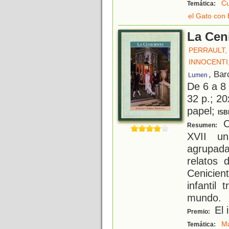
Cu
Temática:
el Gato con 
La Cen
PERRAULT,
INNOCENTI
, Bar
Lumen
De 6 a 8
32 p.; 20
papel;
ISB
Ch
Resumen:
XVII un
agrupada
relatos 
Cenicien
infantil
mundo.
El 
Premio:
Ma
Temática: