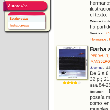
herman
ilustraci
el texto.
Escritores/as
Orientación di
Ilustradores/as
ha partid
Cu
Temática:
,
Hermanos
Barba 
PERRAULT,
MANSBERG
, B
Juventud
De 6 a 8
32 p.; 21
84-2
ISBN:
É
Resumen:
poseía m
como en 
muebles 