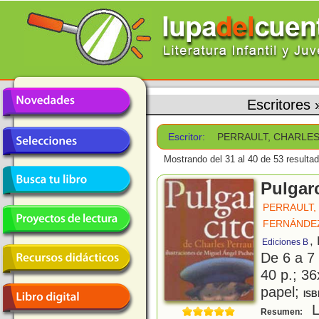
Escritores
Escritor:
PERRAULT, CHARLE
Mostrando del 31 al 40 de 53 resulta
Pulgar
PERRAULT,
FERNÁNDEZ
,
Ediciones B
De 6 a 7
40 p.; 36
papel;
ISB
L
Resumen: