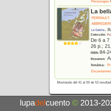
Personajes 
La bel
PERRAULT,
ABBREDERI
, B
La Galera
Colección:
Po
De 6 a 7
26 p.; 21
84-2
ISBN:
Ad
Resumen:
Pr
Temática:
Encantamie
Mostrando del 41 al 50 de 53 resulta
lupa
del
cuento
©
2013-20