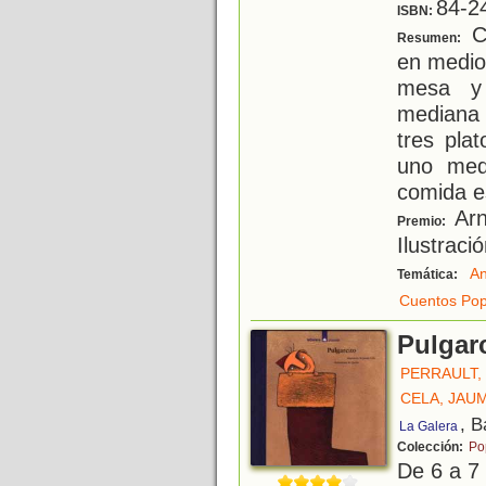
84-2
ISBN:
Ca
Resumen:
en medio
mesa y 
mediana 
tres pla
uno med
comida es
Arn
Premio:
Ilustraci
An
Temática:
Cuentos Pop
Pulgar
PERRAULT,
CELA, JAU
, B
La Galera
Colección:
Po
De 6 a 7