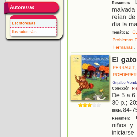
L
Resumen:
malvada 
reían de 
día la ma
Escritores/as
Ilustradores/as
Cu
Temática:
Problemas F
.
Hermanas
El gat
PERRAULT,
ROEDERER
Grijalbo Mond
Colección:
Pi
De 5 a 6
30 p.; 20
84-7
ISBN:
C
Resumen:
niños y
iniciars