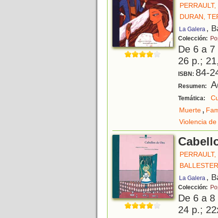
PERRAULT,
DURAN, TE
, B
La Galera
Colección:
Po
De 6 a 7
26 p.; 21
84-2
ISBN:
Ad
Resumen:
Cu
Temática:
,
Muerte
Fam
Violencia d
Cabell
PERRAULT,
BALLESTER
, B
La Galera
Colección:
Po
De 6 a 8
24 p.; 22