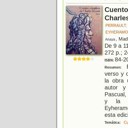
Cuento
Charles
PERRAULT,
EYHERAMO
, Mad
Anaya
De 9 a 1
272 p.; 2
84-2
ISBN:
E
Resumen:
verso y 
la obra 
autor y
Pascual,
y la t
Eyheram
esta edic
Cu
Temática: