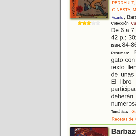
PERRAULT,
GINESTA, 
, Bar
Acanto
Colección:
Cu
De 6 a 7
42 p.; 30
84-8
ISBN:
E
Resumen:
gato con
texto ll
de unas i
El libro
particip
deberán
numeros
G
Temática:
Recetas de 
Barbaz