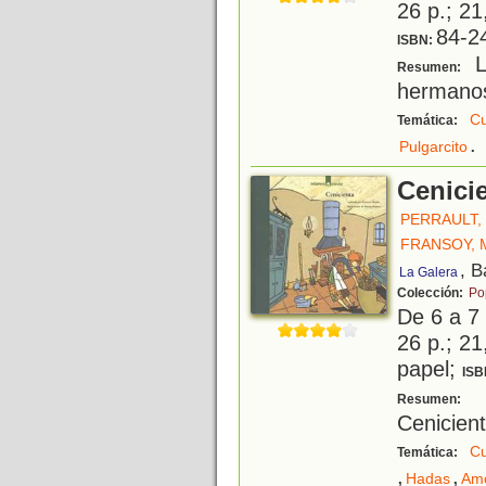
26 p.; 21
84-2
ISBN:
L
Resumen:
hermano
Cu
Temática:
.
Pulgarcito
Cenici
PERRAULT,
FRANSOY,
, B
La Galera
Colección:
Po
De 6 a 7
26 p.; 21
papel;
ISB
A
Resumen:
Cenicient
Cu
Temática:
,
,
Hadas
Am