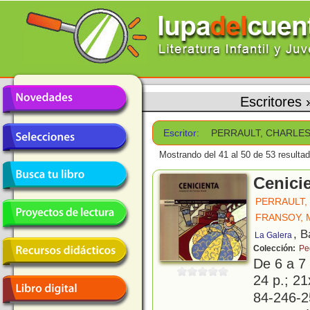
Escritores
Escritor:
PERRAULT, CHARLE
Mostrando del 41 al 50 de 53 resulta
Cenici
PERRAULT,
FRANSOY,
, B
La Galera
Colección:
Pe
De 6 a 7
24 p.; 21
84-246-2