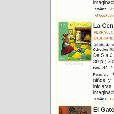
imaginaci
An
Temática:
,
el Gato con
La Cen
PERRAULT,
BAUDRAND,
Grijalbo Mond
Colección:
Pi
De 5 a 6
30 p.; 20
84-7
ISBN:
C
Resumen:
niños y
iniciars
imaginaci
Cu
Temática:
El Gat