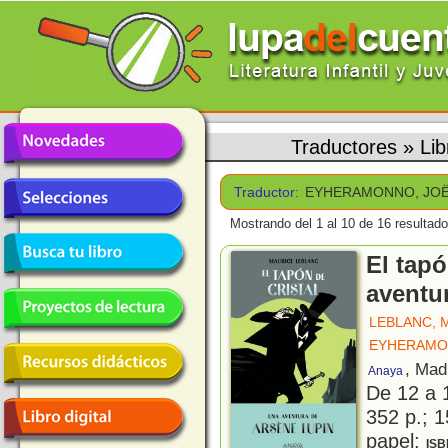
Traductores
»
Li
Traductor:
EYHERAMONNO, JO
Mostrando del 1 al 10 de 16 resultado
El tapó
aventu
LEBLANC, 
EYHERAMO
, Mad
Anaya
De 12 a 
352 p.; 1
papel;
ISB