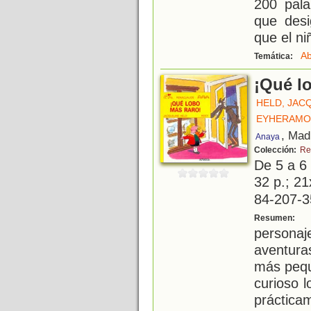
200 pala
que desi
que el ni
Ab
Temática:
¡Qué l
HELD, JAC
EYHERAMO
, Mad
Anaya
Colección:
Re
De 5 a 6
32 p.; 21
84-207-3
E
Resumen:
persona
aventura
más pequ
curioso 
práctic