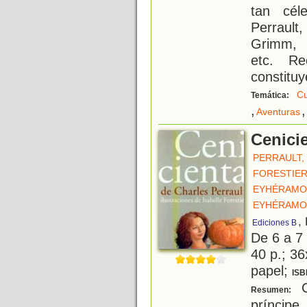
tan cél
Perraul
Grimm, 
etc. Re
constitu
Cu
Temática:
,
,
Aventuras
Cenici
PERRAULT,
FORESTIER
EYHÉRAMO
EYHÉRAMO
,
Ediciones B
De 6 a 7
40 p.; 36
papel;
ISB
Ce
Resumen:
prínci