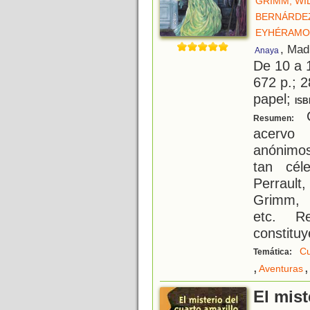
GRIMM, WI
BERNÁRDEZ
EYHÉRAMO
, Mad
Anaya
De 10 a 
672 p.; 2
papel;
ISB
C
Resumen:
acervo 
anónimos
tan cél
Perraul
Grimm, 
etc. Re
constitu
Cu
Temática:
,
,
Aventuras
El mist