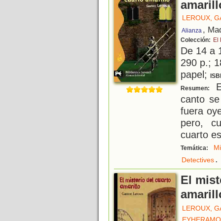
amarill
LEROUX, 
, Ma
Alianza
Colección:
El 
De 14 a 
290 p.; 1
papel;
ISB
E
Resumen:
canto se
fuera oye
pero, c
cuarto es
M
Temática:
.
Detectives
El mist
amarill
LEROUX, 
EYHERAMO