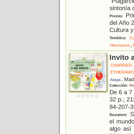
"Pulgarci
sintonía 
Pri
Premio:
del Año 2
Cultura 
Cu
Temática:
,
Hermanos
Invito
CHARRIER,
EYHERAMO
, Mad
Anaya
Colección:
Re
De 6 a 7
32 p.; 21
84-207-3
Se
Resumen:
el mundo
algo así