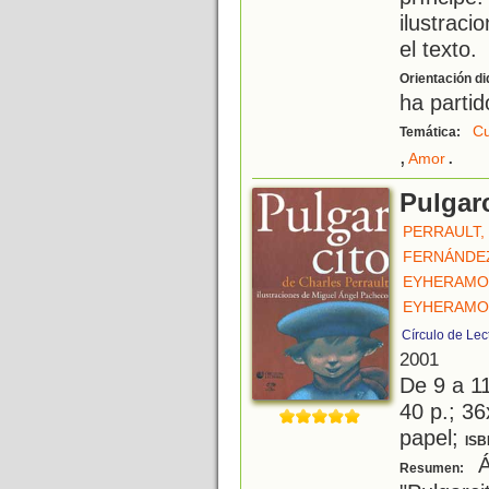
ilustraci
el texto.
Orientación di
ha partid
Cu
Temática:
,
.
Amor
Pulgar
PERRAULT,
FERNÁNDEZ
EYHERAMO
EYHERAMO
Círculo de Lec
2001
De 9 a 1
40 p.; 36
papel;
ISB
Ál
Resumen: