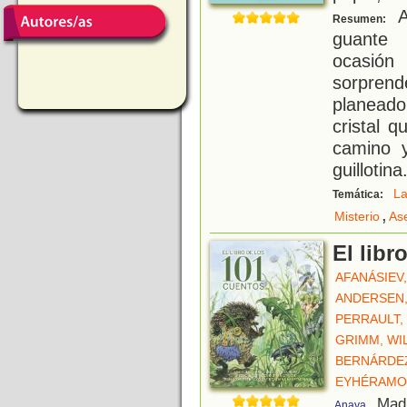
A
Resumen:
guante 
ocasión
sorpren
planeado
cristal 
camino 
guillotin
La
Temática:
,
Misterio
As
El libr
AFANÁSIEV
ANDERSEN,
PERRAULT,
GRIMM, WI
BERNÁRDEZ
EYHÉRAMO
, Mad
Anaya