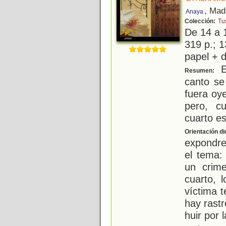
, Mad
Anaya
Colección:
Tu
De 14 a 
319 p.; 1
papel + d
E
Resumen:
canto se
fuera oye
pero, c
cuarto es
Orientación di
expondr
el tema:
un crim
cuarto, 
víctima t
hay rast
huir por 