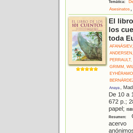
De
Temática:
,
Asesinatos
El libr
los cu
toda E
AFANÁSIEV
ANDERSEN,
PERRAULT,
GRIMM, WI
EYHÉRAMO
BERNÁRDEZ
, Mad
Anaya
De 10 a 
672 p.; 2
papel;
ISB
C
Resumen:
acervo 
anónimos