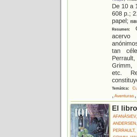
De 10 a 
608 p.; 2
papel;
ISB
C
Resumen:
acervo 
anónimos
tan cél
Perraul
Grimm, 
etc. Re
constitu
Cu
Temática:
,
,
Aventuras
El libr
AFANÁSIEV
ANDERSEN,
PERRAULT,