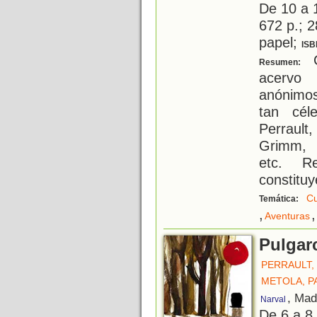
De 10 a 
672 p.; 2
papel;
ISB
C
Resumen:
acervo 
anónimos
tan cél
Perraul
Grimm, 
etc. Re
constitu
Cu
Temática:
,
,
Aventuras
Pulgar
PERRAULT,
METOLA, P
, Mad
Narval
De 6 a 8