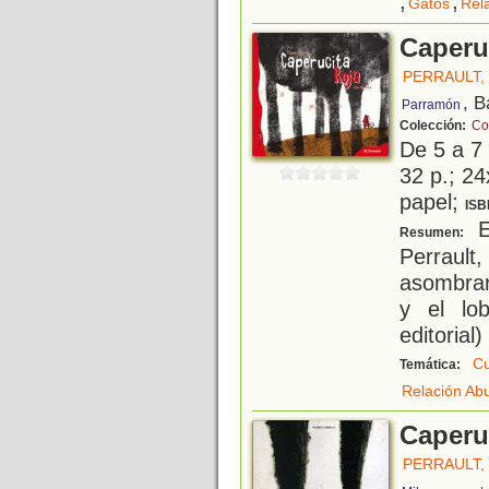
,
,
Gatos
Rel
Caperu
PERRAULT,
, B
Parramón
Colección:
Co
De 5 a 7
32 p.; 24
papel;
ISB
E
Resumen:
Perraul
asombrar
y el lo
editorial)
Cu
Temática:
Relación Ab
Caperu
PERRAULT,