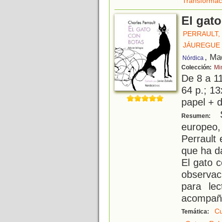
Transformac
El gat
PERRAULT,
JÁUREGUE 
, Ma
Nórdica
Colección:
Mi
De 8 a 1
64 p.; 13
papel + d
S
Resumen:
europeo,
Perrault
que ha d
El gato c
observac
para le
acompañ
Cu
Temática: