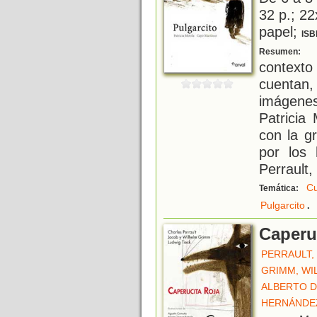
32 p.; 22
papel;
ISB
P
Resumen:
contexto
cuentan
imágenes
Patricia
con la gr
por los
Perrault,
Cu
Temática:
.
Pulgarcito
Caperu
PERRAULT,
GRIMM, WI
ALBERTO D
HERNÁNDEZ