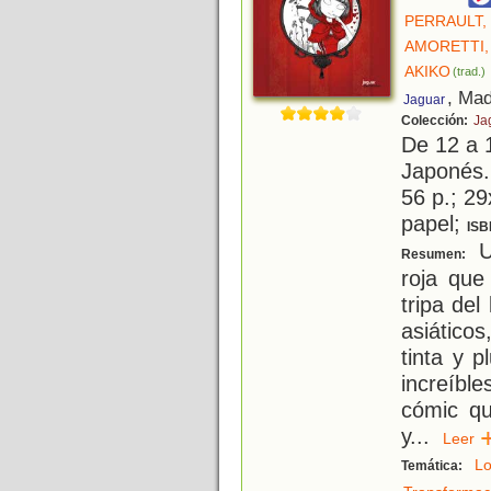
PERRAULT,
AMORETTI,
AKIKO
(trad.)
, Mad
Jaguar
Colección:
Ja
De 12 a 
Japonés.
56 p.; 29
papel;
ISB
Un
Resumen:
roja que
tripa del
asiáticos
tinta y 
increíb
cómic qu
y
...
Lee
L
Temática: