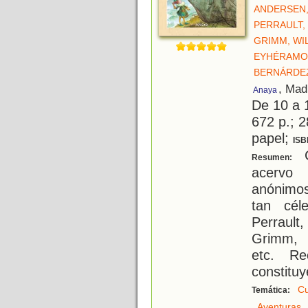
ANDERSEN,
PERRAULT,
GRIMM, WI
EYHÉRAMO
BERNÁRDEZ
, Mad
Anaya
De 10 a 
672 p.; 2
papel;
ISB
C
Resumen:
acervo 
anónimos
tan cél
Perraul
Grimm, 
etc. Re
constitu
Cu
Temática:
,
,
Aventuras