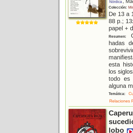
, Ma
Nórdica
Colección:
Mi
De 13 a 
88 p.; 13
papel + d
C
Resumen:
hadas d
sobrevi
manifies
esta his
los siglo
todo es
alguna m
Cu
Temática:
Relaciones F
Caperuc
sucedió
lobo