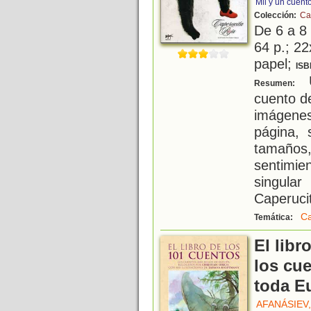
Mil y un cuent
Colección:
Ca
De 6 a 8
64 p.; 22
papel;
ISB
U
Resumen:
cuento d
imágenes
página, 
tamaños,
sentimie
singula
Caperuci
Ca
Temática:
El libr
los cu
toda E
AFANÁSIEV