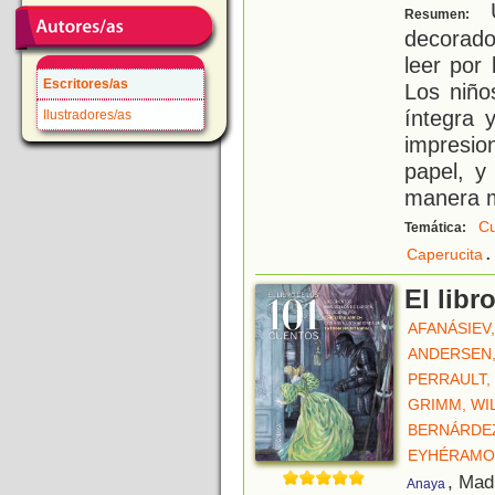
U
Resumen:
decorado
leer por
Escritores/as
Los niño
íntegra 
Ilustradores/as
impresio
papel, y
manera 
Cu
Temática:
.
Caperucita
El libr
AFANÁSIEV
ANDERSEN,
PERRAULT,
GRIMM, WI
BERNÁRDEZ
EYHÉRAMO
, Mad
Anaya