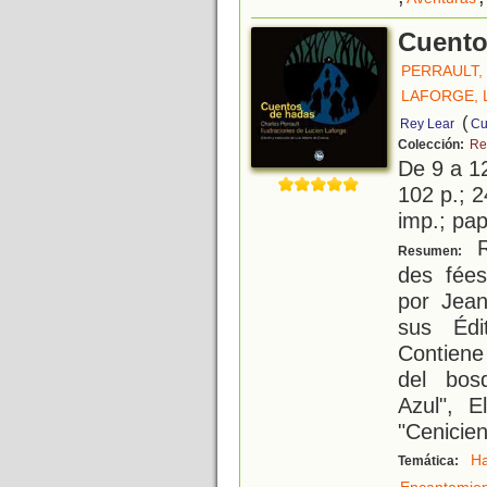
Cuento
PERRAULT,
LAFORGE, 
(
Rey Lear
Cu
Colección:
Re
De 9 a 1
102 p.; 2
imp.; pa
R
Resumen:
des fées
por Jea
sus Édi
Contiene
del bos
Azul", E
"Cenicien
H
Temática: