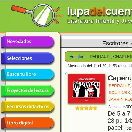
Escritores
Escritor:
PERRAULT, CHARLE
Mostrando del 11 al 20 de 53 resultad
Caperu
PERRAULT,
SOURDAIS,
JARRÍN RO
, Bar
Blume
De 5 a 7
28 p.; 14
papel;
ISB