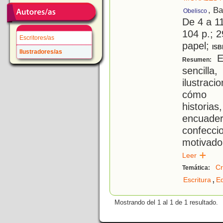
, B
Obelisco
De 4 a 1
104 p.; 2
Escritores/as
papel;
ISB
Ilustradores/as
E
Resumen:
sencil
ilustrac
cómo cr
histori
encuad
confecci
motivado
Leer
Cr
Temática:
,
Escritura
Ed
Mostrando del 1 al 1 de 1 resultado.