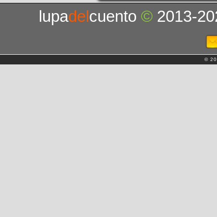
lupa
del
cuento
©
2013-20
© 20