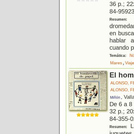
36 p.; 22
84-95923
T
Resumen:
dromedar
en busca
hablar 
cuando p
N
Temática:
,
Mares
Viaj
El hom
ALONSO, 
ALONSO, 
, Vall
Miñón
De 6 a 8
32 p.; 20
84-355-0
La
Resumen:
juguetes