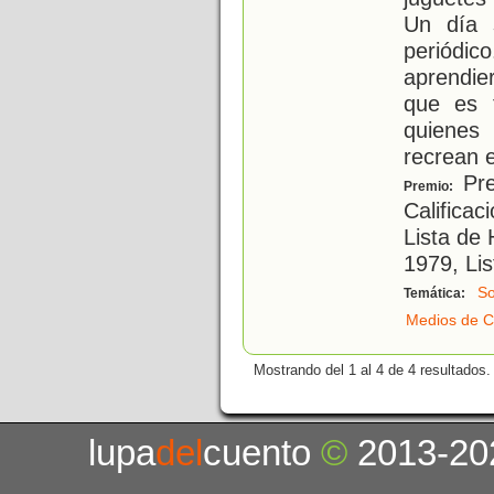
Un día 
periódico
aprendie
que es t
quienes 
recrean e
Pre
Premio:
Calificac
Lista de
1979, Li
So
Temática:
Medios de C
Mostrando del 1 al 4 de 4 resultados.
lupa
del
cuento
©
2013-20