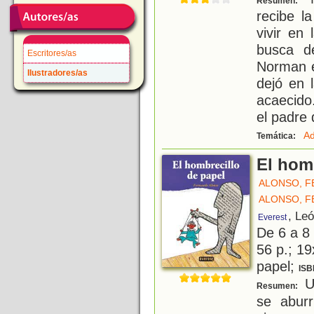
Resumen:
recibe l
vivir en
busca de
Escritores/as
Norman e
Ilustradores/as
dejó en 
acaecido
el padre 
Ad
Temática:
El hom
ALONSO, 
ALONSO, 
, Le
Everest
De 6 a 8
56 p.; 19
papel;
ISB
U
Resumen:
se abur