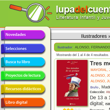
Ilustradores
Ilustrador:
ALONSO, FERNAND
Mostrando del 1 al 4 de 4 resultados.
Tres m
MAYORAL, 
ALONSO, J
ALONSO, J
, Mad
Bruño
Colección:
Alt
De 13 a 
digital;
IS
N