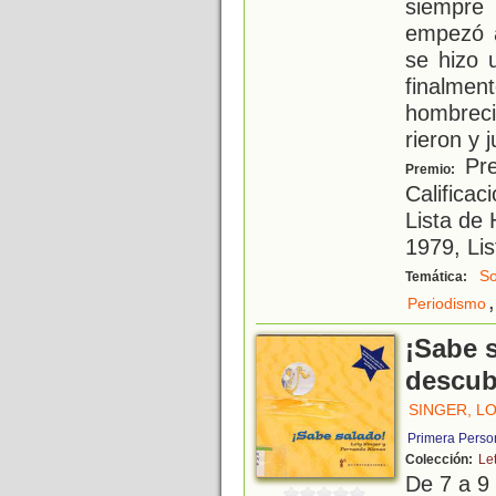
siempre
empezó a
se hizo 
finalm
hombreci
rieron y 
Pre
Premio:
Calificac
Lista de
1979, Li
So
Temática:
,
Periodismo
¡Sabe s
descub
SINGER, L
Primera Perso
Colección:
Le
De 7 a 9