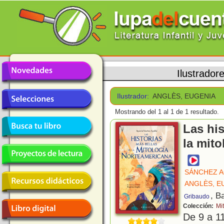
Ilustrador
Ilustrador:
ANGLÈS, EUGENIA
Mostrando del 1 al 1 de 1 resultado.
Las his
la mit
SÁNCHEZ A
ANGLÈS, E
, B
Gribaudo
Colección:
Mi
De 9 a 1