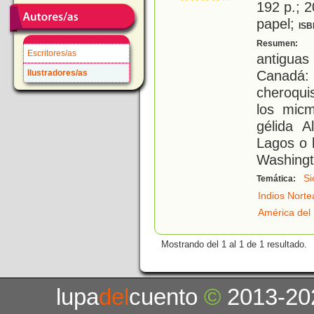
192 p.; 2
papel;
ISB
P
Resumen:
Escritores/as
antigua
Canadá: 
Ilustradores/as
cheroqui
los micm
gélida 
Lagos o 
Washingt
Si
Temática:
Indios Nort
América del
Mostrando del 1 al 1 de 1 resultado.
lupa
del
cuento
©
2013-20