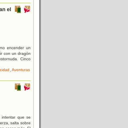
an el
ómo encender un
ir con un dragón
estornuda. Cinco
icidad
,
Aventuras
 intentar que se
erza, salta sobre