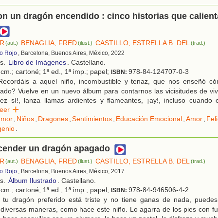
on un dragón encendido : cinco historias que calient
ER
BENAGLIA, FRED
CASTILLO, ESTRELLA B. DEL
(aut.)
(ilust.)
(trad.)
ro Rojo
, Barcelona, Buenos Aires, México, 2022
os.
Libro de Imágenes
. Castellano.
cm.; cartoné; 1ª ed., 1ª imp.; papel;
978-84-124707-0-3
ISBN:
ecordáis a aquel niño, incombustible y tenaz, que nos enseñó c
do? Vuelve en un nuevo álbum para contarnos las vicisitudes de viv
ez sí!, lanza llamas ardientes y flameantes, ¡ay!, incluso cuando 
Leer
umor
,
Niños
,
Dragones
,
Sentimientos
,
Educación Emocional
,
Amor
,
Fel
genio
.
ender un dragón apagado
ER
BENAGLIA, FRED
CASTILLO, ESTRELLA B. DEL
(aut.)
(ilust.)
(trad.)
ro Rojo
, Barcelona, Buenos Aires, México, 2017
os.
Álbum Ilustrado
. Castellano.
cm.; cartoné; 1ª ed., 1ª imp.; papel;
978-84-946506-4-2
ISBN:
 tu dragón preferido está triste y no tiene ganas de nada, puedes
diversas maneras, como hace este niño. Lo agarra de los pies con fu