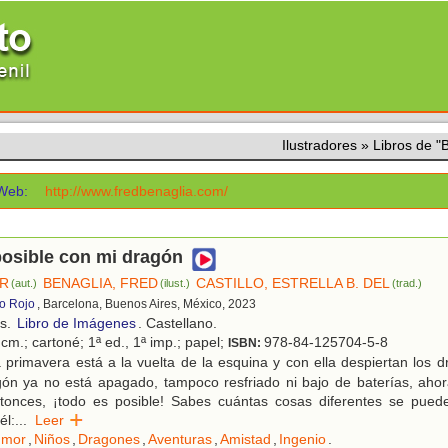
Ilustradores
»
Libros de 
Web:
http://www.fredbenaglia.com/
posible con mi dragón
ER
BENAGLIA, FRED
CASTILLO, ESTRELLA B. DEL
(aut.)
(ilust.)
(trad.)
ro Rojo
, Barcelona, Buenos Aires, México, 2023
os.
Libro de Imágenes
. Castellano.
cm.; cartoné; 1ª ed., 1ª imp.; papel;
978-84-125704-5-8
ISBN:
primavera está a la vuelta de la esquina y con ella despiertan los 
ón ya no está apagado, tampoco resfriado ni bajo de baterías, ahor
ntonces, ¡todo es posible! Sabes cuántas cosas diferentes se pue
él:
...
Leer
umor
,
Niños
,
Dragones
,
Aventuras
,
Amistad
,
Ingenio
.