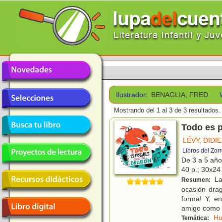
Ilustrador:
BENAGLIA, FRED
Mostrando del 1 al 3 de 3 resultados.
Todo es 
LÉVY, DIDI
Libros del Zor
De 3 a 5 añ
40 p.; 30x24 
La 
Resumen:
ocasión drag
forma! Y, e
amigo como 
H
Temática: