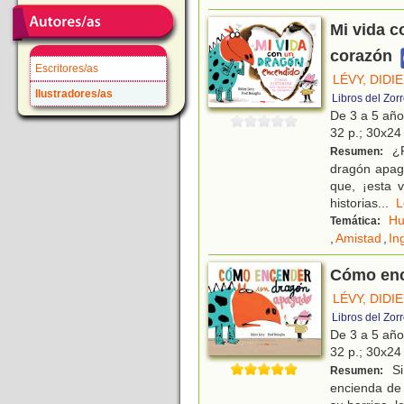
Mi vida c
corazón
Escritores/as
LÉVY, DIDI
Ilustradores/as
Libros del Zor
De 3 a 5 añ
32 p.; 30x24 
¿R
Resumen:
dragón apaga
que, ¡esta v
historias
...
H
Temática:
,
Amistad
,
In
Cómo enc
LÉVY, DIDI
Libros del Zor
De 3 a 5 añ
32 p.; 30x24 
Si
Resumen:
encienda de 