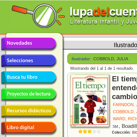
Ilustrad
Ilustrador:
COBBOLD, JULIA
Mostrando del 1 al 1 de 1 resultado.
El tie
entend
cambi
FARNDON, 
COBBOLD, 
WARD, RIC
, Boadil
SM
Colección:
Bi