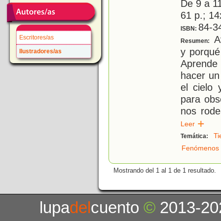
De 9 a 1
61 p.; 14
84-3
ISBN:
A
Escritores/as
Resumen:
y porqué
Ilustradores/as
Aprende 
hacer un
el cielo
para obs
nos rode
Leer
Ti
Temática:
Fenómenos 
Mostrando del 1 al 1 de 1 resultado.
lupa
del
cuento
©
2013-20