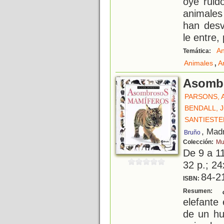
oye ruid
animales
han desv
le entre, 
An
Temática:
,
Animales
A
Asombr
PARSONS, 
BENDALL, 
SANTIESTE
, Mad
Bruño
Colección:
Mu
De 9 a 1
32 p.; 24
84-2
ISBN:
¿
Resumen:
elefante
de un hu