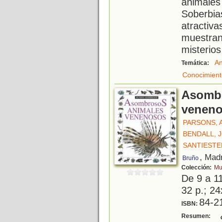
animale
Soberbia
atracti
muestran
misterio
An
Temática:
Conocimient
Asombr
venen
PARSONS, 
BENDALL, 
SANTIESTE
, Mad
Bruño
Colección:
Mu
De 9 a 1
32 p.; 24
84-2
ISBN:
¿
Resumen: