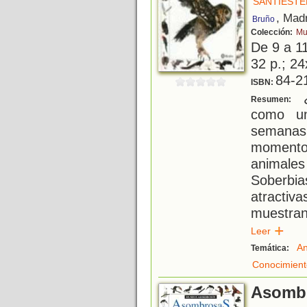
SANTIESTE
, Mad
Bruño
Colección:
Mu
De 9 a 1
32 p.; 24
84-2
ISBN:
¿
Resumen:
como un
semanas
momento
animale
Soberbia
atracti
muestran 
Leer
An
Temática:
Conocimient
Asombr