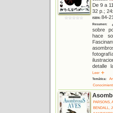
De 9 a 1
32 p.; 24
84-2
ISBN:
¿
Resumen:
sobre p
hace so
Fascinan
asombr
fotograf
ilustrac
detalle 
Leer
An
Temática:
Conocimient
Asombr
PARSONS, 
BENDALL, 