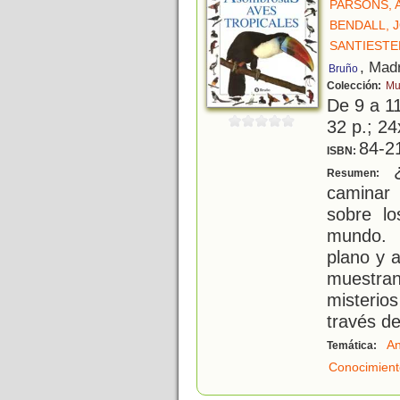
PARSONS, 
BENDALL, 
SANTIESTE
, Mad
Bruño
Colección:
Mu
De 9 a 1
32 p.; 24
84-2
ISBN:
¿
Resumen:
caminar 
sobre l
mundo. 
plano y a
muestran
misterio
través d
An
Temática:
Conocimient