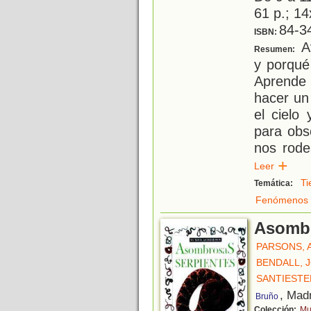
61 p.; 14
84-3
ISBN:
A
Resumen:
y porqué
Aprende 
hacer un
el cielo
para obs
nos rode
Leer
Ti
Temática:
Fenómenos 
Asombr
PARSONS, 
BENDALL, 
SANTIESTE
, Mad
Bruño
Colección:
Mu