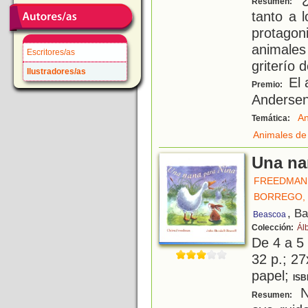
Resumen:
tanto a 
protago
animale
Escritores/as
griterío
Ilustradores/as
El 
Premio:
Anderse
An
Temática:
Animales de 
Una na
FREEDMAN,
BORREGO,
, B
Beascoa
Colección:
Ál
De 4 a 5
32 p.; 27
papel;
ISB
Ni
Resumen: