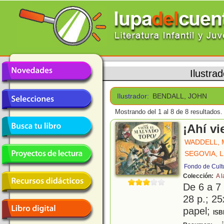
Ilustra
Ilustrador:
BENDALL, JOHN
Mostrando del 1 al 8 de 8 resultados.
¡Ahí vi
WADDELL, 
SEGOVIA, 
Fondo de Cult
Colección:
A l
De 6 a 7
28 p.; 25
papel;
ISB
¿