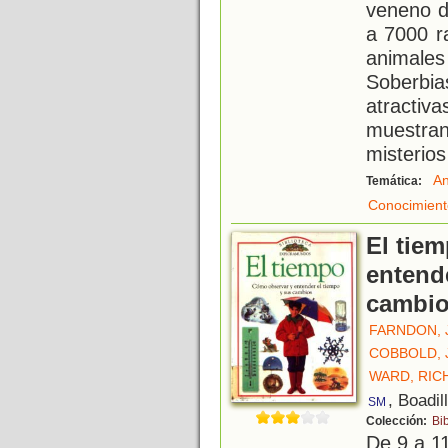
veneno d
a 7000 r
animale
Soberbia
atracti
muestran
misterio
An
Temática:
Conocimient
El tie
entend
cambi
FARNDON, 
COBBOLD, 
WARD, RIC
, Boadil
SM
Colección:
Bi
De 9 a 1