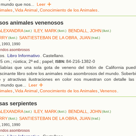
l mundo que nos
...
Leer
imales
,
Vida Animal
,
Conocimiento de los Animales
.
os animales venenosos
ALEXANDRA
ILEY, MARK
BENDALL, JOHN
(aut.)
(ilust.)
(ilust.)
RRY
SANTIESTEBAN DE LA OBRA, JUAN
(ilust.)
(trad.)
, 1993, 1990
ndos asombrosos
ños.
Libro Informativo
. Castellano.
5 cm.; rústica; 2ª ed.; papel;
84-216-1382-0
ISBN:
abías que una sola gota de veneno del tritón de California pue
scinante libro sobre los animales más asombrosos del mundo. Soberbi
 y atractivas ilustraciones en color nos muestran con detalle las 
l mundo que
...
Leer
imales
,
Vida Animal
,
Conocimiento de los Animales
,
Venenos
.
as serpientes
ALEXANDRA
ILEY, MARK
BENDALL, JOHN
(aut.)
(ilust.)
(ilust.)
RRY
SANTIESTEBAN DE LA OBRA, JUAN
(ilust.)
(trad.)
, 1991, 1990
ndos asombrosos