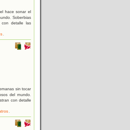
el hace sonar el
mundo. Soberbias
 con detalle las
es
.
emanas sin tocar
osos del mundo.
stran con detalle
atros
.