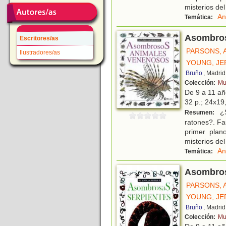
misterios de
An
Temática:
Asombros
Escritores/as
PARSONS, 
Ilustradores/as
YOUNG, JE
Bruño
, Madrid
Colección:
Mu
De 9 a 11 a
32 p.; 24x19,
¿S
Resumen:
ratones?. Fa
primer plano
misterios de
An
Temática:
Asombros
PARSONS, 
YOUNG, JE
Bruño
, Madrid
Colección:
Mu