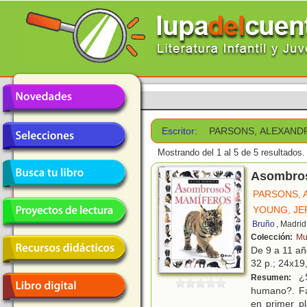
Escritor:
PARSONS, ALEXAND
Mostrando del 1 al 5 de 5 resultados.
Asombro
PARSONS, 
YOUNG, JE
Bruño
, Madrid
Colección:
Mu
De 9 a 11 a
32 p.; 24x19,
¿S
Resumen:
humano?. Fa
en primer pl