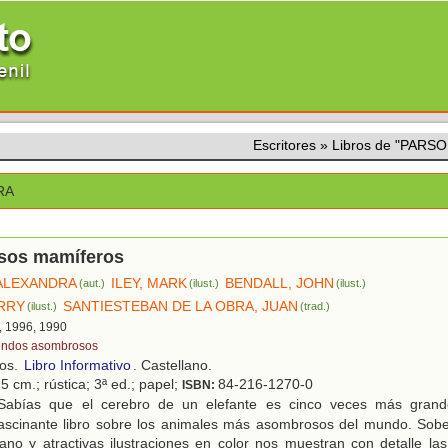
Escritores
»
Libros de "PARS
RA
sos mamíferos
ALEXANDRA
ILEY, MARK
BENDALL, JOHN
(aut.)
(ilust.)
(ilust.)
RRY
SANTIESTEBAN DE LA OBRA, JUAN
(ilust.)
(trad.)
, 1996, 1990
ndos asombrosos
ños.
Libro Informativo
. Castellano.
5 cm.; rústica; 3ª ed.; papel;
84-216-1270-0
ISBN:
abías que el cerebro de un elefante es cinco veces más gran
scinante libro sobre los animales más asombrosos del mundo. Sober
ano y atractivas ilustraciones en color nos muestran con detalle las