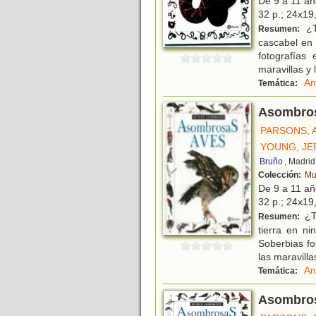
De 9 a 11 a
32 p.; 24x19,
¿T
Resumen:
cascabel en
fotografías
maravillas y 
An
Temática:
Asombro
PARSONS, 
YOUNG, JE
Bruño
, Madrid
Colección:
Mu
De 9 a 11 a
32 p.; 24x19,
¿T
Resumen:
tierra en n
Soberbias fo
las maravilla
An
Temática:
Asombros