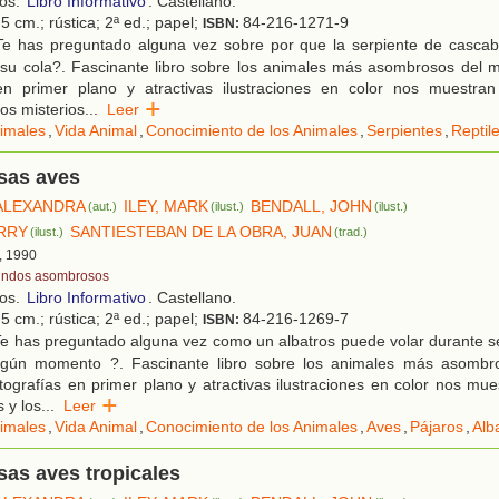
ños.
Libro Informativo
. Castellano.
5 cm.; rústica; 2ª ed.; papel;
84-216-1271-9
ISBN:
e has preguntado alguna vez sobre por que la serpiente de cascab
 su cola?. Fascinante libro sobre los animales más asombrosos del 
 en primer plano y atractivas ilustraciones en color nos muestran
los misterios
...
Leer
imales
,
Vida Animal
,
Conocimiento de los Animales
,
Serpientes
,
Reptil
sas aves
ALEXANDRA
ILEY, MARK
BENDALL, JOHN
(aut.)
(ilust.)
(ilust.)
RRY
SANTIESTEBAN DE LA OBRA, JUAN
(ilust.)
(trad.)
, 1990
ndos asombrosos
ños.
Libro Informativo
. Castellano.
5 cm.; rústica; 2ª ed.; papel;
84-216-1269-7
ISBN:
e has preguntado alguna vez como un albatros puede volar durante s
ingún momento ?. Fascinante libro sobre los animales más asombr
tografías en primer plano y atractivas ilustraciones en color nos mue
s y los
...
Leer
imales
,
Vida Animal
,
Conocimiento de los Animales
,
Aves
,
Pájaros
,
Alb
as aves tropicales