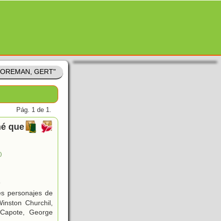
DOOREMAN, GERT"
Pág. 1 de 1.
né que
.)
9
es personajes de
inston Churchil,
 Capote, George