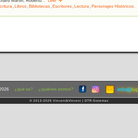
hard Martin, Roberto
...
Leer
critura
,
Libros
,
Bibliotecas
,
Escritores
,
Lectura
,
Personajes Históricos
.
2026
¿qué es?
¿quiénes somos?
© 2013-2026 Vincent&Vincent | DTR-Sistemas