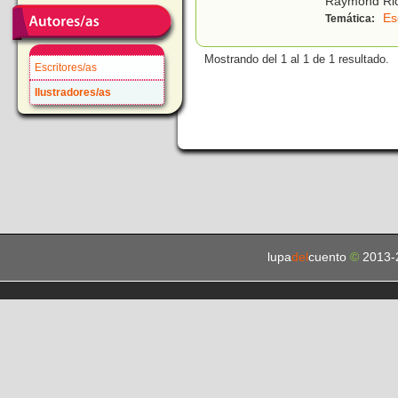
Raymond Ric
Es
Temática:
Mostrando del 1 al 1 de 1 resultado.
Escritores/as
Ilustradores/as
lupa
del
cuento
©
2013-