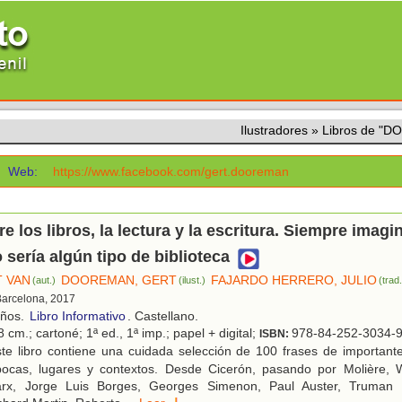
Ilustradores
»
Libros de "
Web:
https://www.facebook.com/gert.dooreman
re los libros, la lectura y la escritura. Siempre imagi
o sería algún tipo de biblioteca
T VAN
DOOREMAN, GERT
FAJARDO HERRERO, JULIO
(aut.)
(ilust.)
(trad
Barcelona, 2017
años.
Libro Informativo
. Castellano.
 cm.; cartoné; 1ª ed., 1ª imp.; papel + digital;
978-84-252-3034-
ISBN:
te libro contiene una cuidada selección de 100 frases de important
pocas, lugares y contextos. Desde Cicerón, pasando por Molière, W
rx, Jorge Luis Borges, Georges Simenon, Paul Auster, Truman