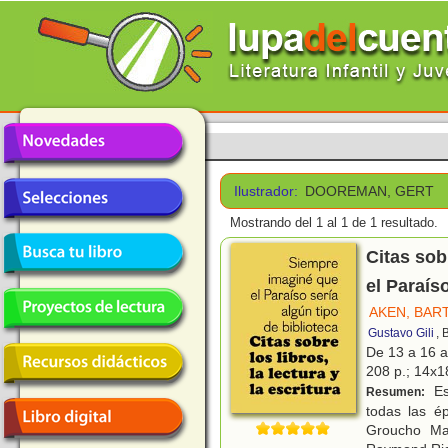
Ilustrador:
DOOREMAN, GERT
Mostrando del 1 al 1 de 1 resultado.
Citas sob
el Paraís
AKEN, BAR
Gustavo Gili
, 
De 13 a 16 
208 p.; 14x18
Es
Resumen:
todas las é
Groucho Ma