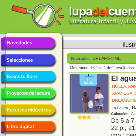
Ilust
Ilustrador:
DREAMSTIME
Mostrando del 1 al 2 de 2 resultados.
El agu
NOLLA, AN
ARÀNEGA,
DREAMSTI
, B
La Galera
Colección:
Ap
De 5 a 7
22 p.; 21
imp.; pa