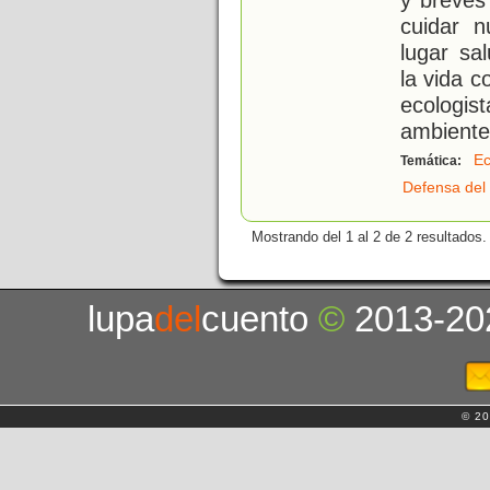
cuidar 
lugar sa
la vida c
ecologi
ambiente
Ec
Temática:
Defensa del
Mostrando del 1 al 2 de 2 resultados.
lupa
del
cuento
©
2013-20
© 20