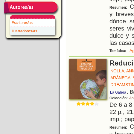
Co
Resumen:
y breves
dónde se
Escritores/as
seres vi
Ilustradores/as
dulce y 
las casas
A
Temática:
Reducir
NOLLA, AN
ARÀNEGA,
DREAMSTI
, B
La Galera
Colección:
Ap
De 6 a 8
22 p.; 21
imp.; pa
Co
Resumen:
y breves