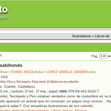
Ilustradores
»
Libros de
s.
Pág.
de
 sabihondo
IA
EVANS, NICOLA
LÓPEZ VARELA, SANDRA
(aut.)
(ilust.)
(trad.)
, 2008
mbú, Pico y Terciopelo. Pack serie 10 títulos en un estuche
os.
Cuento
. Castellano.
5 cm.; cartoné; 1ª ed., 1ª imp.; papel;
978-84-441-4110-7
ISBN:
mbú, Terciopelo y Pico estaban sentados como de costumbre en su tr
ando apareció un animal que no conocían: un pájaro muy curioso... H
querrá saber?. Con simpáticas ilustraciones de rico colorido.
imales
,
Animales Humanizados
,
Libros
,
Selvas
,
Pájaros
.