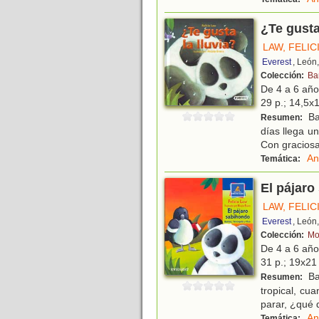
¿Te gusta
LAW, FELIC
Everest
, León
Colección:
Ba
De 4 a 6 añ
29 p.; 14,5x1
Bam
Resumen:
días llega u
Con graciosa
An
Temática:
El pájaro
LAW, FELIC
Everest
, León
Colección:
Mo
De 4 a 6 añ
31 p.; 19x21 
Ba
Resumen:
tropical, cu
parar, ¿qué 
An
Temática: