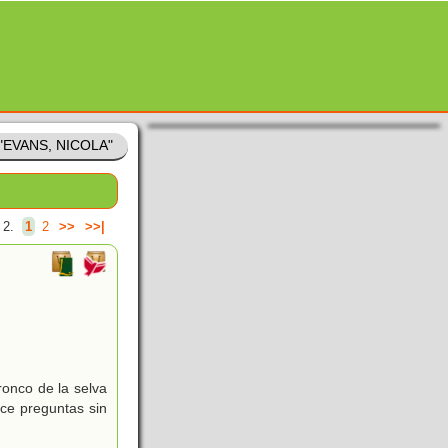
 "EVANS, NICOLA"
 2.
1
2
>>
>>|
onco de la selva
ace preguntas sin