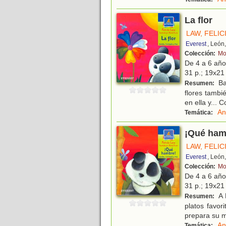
La flor
LAW, FELIC
Everest
, León
Colección:
Mo
De 4 a 6 añ
31 p.; 19x21 
Ba
Resumen:
flores tambi
en ella y... 
An
Temática:
¡Qué ham
LAW, FELIC
Everest
, León
Colección:
Mo
De 4 a 6 añ
31 p.; 19x21 
A 
Resumen:
platos favo
prepara su m
An
Temática: