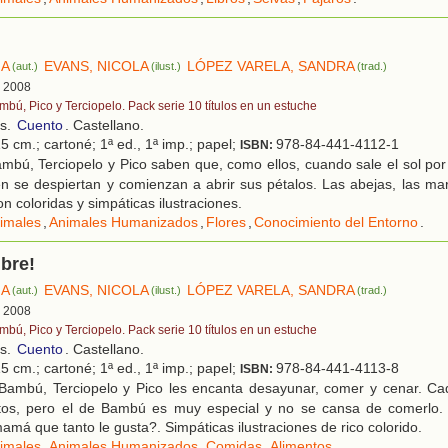
IA
EVANS, NICOLA
LÓPEZ VARELA, SANDRA
(aut.)
(ilust.)
(trad.)
, 2008
mbú, Pico y Terciopelo. Pack serie 10 títulos en un estuche
os.
Cuento
. Castellano.
5 cm.; cartoné; 1ª ed., 1ª imp.; papel;
978-84-441-4112-1
ISBN:
mbú, Terciopelo y Pico saben que, como ellos, cuando sale el sol po
én se despiertan y comienzan a abrir sus pétalos. Las abejas, las m
Con coloridas y simpáticas ilustraciones.
imales
,
Animales Humanizados
,
Flores
,
Conocimiento del Entorno
.
bre!
IA
EVANS, NICOLA
LÓPEZ VARELA, SANDRA
(aut.)
(ilust.)
(trad.)
, 2008
mbú, Pico y Terciopelo. Pack serie 10 títulos en un estuche
os.
Cuento
. Castellano.
5 cm.; cartoné; 1ª ed., 1ª imp.; papel;
978-84-441-4113-8
ISBN:
Bambú, Terciopelo y Pico les encanta desayunar, comer y cenar. Ca
ritos, pero el de Bambú es muy especial y no se cansa de comerlo
amá que tanto le gusta?. Simpáticas ilustraciones de rico colorido.
imales
,
Animales Humanizados
,
Comidas
,
Alimentos
.