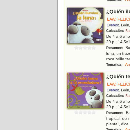
¿Quién il
LAW, FELIC
Everest
, León
Colección:
Ba
De 4 a 6 añ
29 p.; 14,5x1
Bam
Resumen:
luna, un tro
roca brille t
An
Temática:
¿Quién t
LAW, FELIC
Everest
, León
Colección:
Ba
De 4 a 6 añ
29 p.; 14,5x1
Ba
Resumen:
tropical, de
planta!, dice
An
Temática: