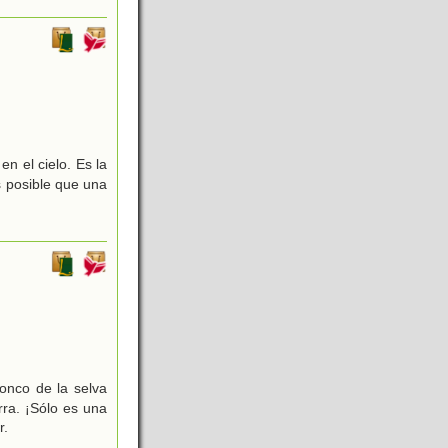
n el cielo. Es la
s posible que una
onco de la selva
rra. ¡Sólo es una
r.