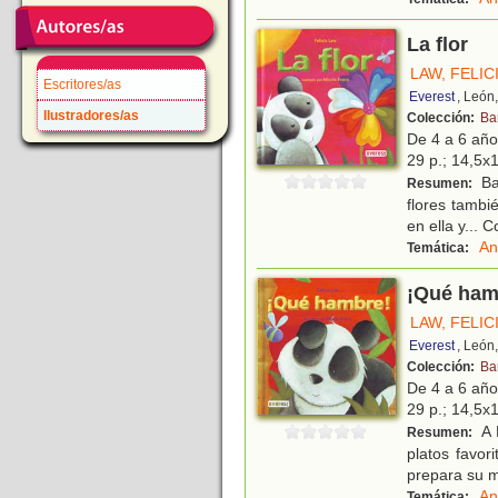
La flor
LAW, FELIC
Escritores/as
Everest
, León
Ilustradores/as
Colección:
Ba
De 4 a 6 añ
29 p.; 14,5x1
Ba
Resumen:
flores tambi
en ella y... 
An
Temática:
¡Qué ham
LAW, FELIC
Everest
, León
Colección:
Ba
De 4 a 6 añ
29 p.; 14,5x1
A 
Resumen:
platos favo
prepara su m
An
Temática: