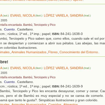
IA
EVANS, NICOLA
LÓPEZ VARELA, SANDRA
(aut.)
(ilust.)
(trad.)
, 2005
ntaña encantada. Bambú, Terciopelo y Pico
os.
Cuento
. Castellano.
cm.; rústica; 1ª ed., 1ª imp.; papel;
84-241-1638-0
ISBN:
mbú, Terciopelo y Pico saben que, como ellos, cuando sale el sol po
én se despiertan y comienzan a abrir sus pétalos. Las abejas, las m
Con coloridas ilustraciones.
imales
,
Animales Humanizados
,
Flores
,
Conocimiento del Entorno
.
bre!
IA
EVANS, NICOLA
LÓPEZ VARELA, SANDRA
(aut.)
(ilust.)
(trad.)
, 2005
ntaña encantada. Bambú, Terciopelo y Pico
os.
Cuento
. Castellano.
cm.; rústica; 1ª ed., 1ª imp.; papel;
84-241-1639-9
ISBN:
Bambú, Terciopelo y Pico les encanta desayunar, comer y cenar. Ca
ritos, pero el de Bambú es muy especial y no se cansa de comerlo
amá que tanto le gusta?. Simpáticas ilustraciones y gran colorido.
imales
,
Animales Humanizados
,
Comidas
,
Alimentos
.