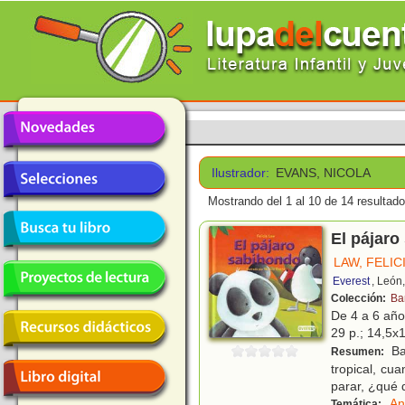
Ilustrador:
EVANS, NICOLA
Mostrando del 1 al 10 de 14 resultado
El pájaro
LAW, FELIC
Everest
, León
Colección:
Ba
De 4 a 6 añ
29 p.; 14,5x1
Ba
Resumen:
tropical, cu
parar, ¿qué 
An
Temática: