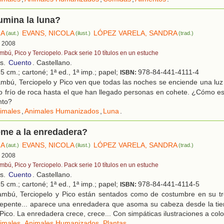
umina la luna?
IA
EVANS, NICOLA
LÓPEZ VARELA, SANDRA
(aut.)
(ilust.)
(trad.)
, 2008
mbú, Pico y Terciopelo. Pack serie 10 títulos en un estuche
os.
Cuento
. Castellano.
5 cm.; cartoné; 1ª ed., 1ª imp.; papel;
978-84-441-4111-4
ISBN:
bú, Terciopelo y Pico ven que todas las noches se enciende una luz e
zo frío de roca hasta el que han llegado personas en cohete. ¿Cómo e
anto?
imales
,
Animales Humanizados
,
Luna
.
eme a la enredadera?
IA
EVANS, NICOLA
LÓPEZ VARELA, SANDRA
(aut.)
(ilust.)
(trad.)
, 2008
mbú, Pico y Terciopelo. Pack serie 10 títulos en un estuche
os.
Cuento
. Castellano.
5 cm.; cartoné; 1ª ed., 1ª imp.; papel;
978-84-441-4114-5
ISBN:
mbú, Terciopelo y Pico están sentados como de costumbre en su tr
 repente... aparece una enredadera que asoma su cabeza desde la tie
 Pico. La enredadera crece, crece... Con simpáticas ilustraciones a colo
imales
,
Animales Humanizados
,
Plantas
.