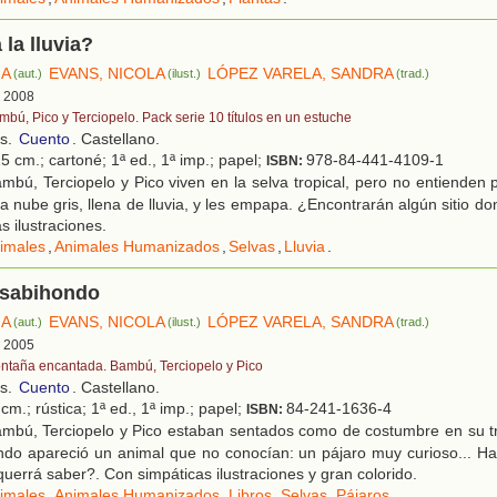
 la lluvia?
IA
EVANS, NICOLA
LÓPEZ VARELA, SANDRA
(aut.)
(ilust.)
(trad.)
, 2008
mbú, Pico y Terciopelo. Pack serie 10 títulos en un estuche
os.
Cuento
. Castellano.
5 cm.; cartoné; 1ª ed., 1ª imp.; papel;
978-84-441-4109-1
ISBN:
bú, Terciopelo y Pico viven en la selva tropical, pero no entienden 
na nube gris, llena de lluvia, y les empapa. ¿Encontrarán algún sitio d
s ilustraciones.
imales
,
Animales Humanizados
,
Selvas
,
Lluvia
.
 sabihondo
IA
EVANS, NICOLA
LÓPEZ VARELA, SANDRA
(aut.)
(ilust.)
(trad.)
, 2005
ntaña encantada. Bambú, Terciopelo y Pico
os.
Cuento
. Castellano.
cm.; rústica; 1ª ed., 1ª imp.; papel;
84-241-1636-4
ISBN:
mbú, Terciopelo y Pico estaban sentados como de costumbre en su tr
ando apareció un animal que no conocían: un pájaro muy curioso... H
querrá saber?. Con simpáticas ilustraciones y gran colorido.
imales
,
Animales Humanizados
,
Libros
,
Selvas
,
Pájaros
.