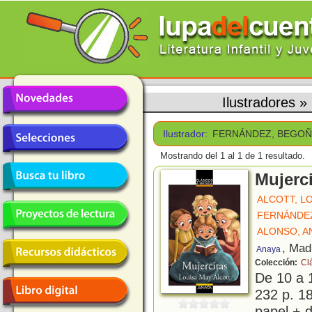
Ilustradores
»
Ilustrador:
FERNÁNDEZ, BEGO
Mostrando del 1 al 1 de 1 resultado.
Mujerc
ALCOTT, L
FERNÁNDE
ALONSO, A
, Mad
Anaya
Colección:
Cl
De 10 a 
232 p. 18
papel + d