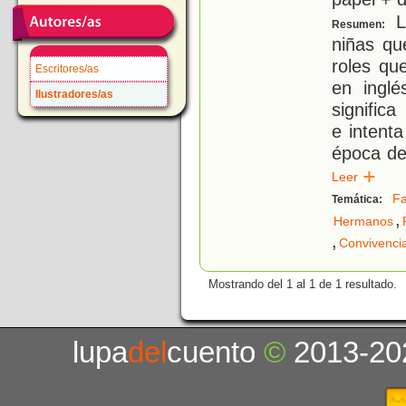
L
Resumen:
niñas qu
roles qu
Escritores/as
en inglé
Ilustradores/as
signific
e intenta
época de 
Leer
Fa
Temática:
,
Hermanos
,
Convivenci
Mostrando del 1 al 1 de 1 resultado.
lupa
del
cuento
©
2013-20