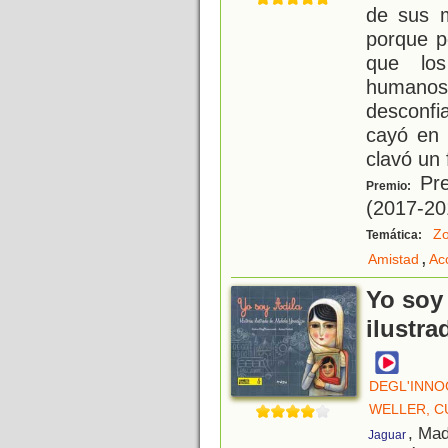
de sus 
porque p
que lo
human
desconfi
cayó en 
clavó un 
Pre
Premio:
(2017-20
Zo
Temática:
,
Amistad
Ac
Yo soy 
ilustra
DEGL'INNO
WELLER, C
, Mad
Jaguar