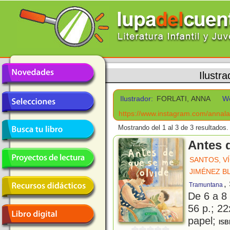
Ilustr
Ilustrador:
FORLATI, ANNA
W
https://www.instagram.com/annalau
Mostrando del 1 al 3 de 3 resultados.
Antes 
SANTOS, V
JIMÉNEZ B
,
Tramuntana
De 6 a 8
56 p.; 22
papel;
ISB