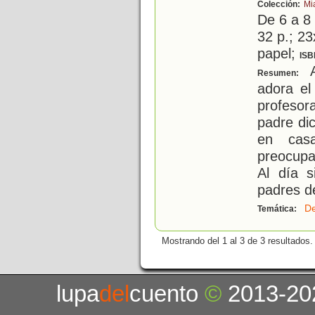
Colección:
Mi
De 6 a 8
32 p.; 23
papel;
ISB
A
Resumen:
adora el
profesor
padre di
en cas
preocupa
Al día s
padres d
De
Temática:
Mostrando del 1 al 3 de 3 resultados.
lupa
del
cuento
©
2013-20