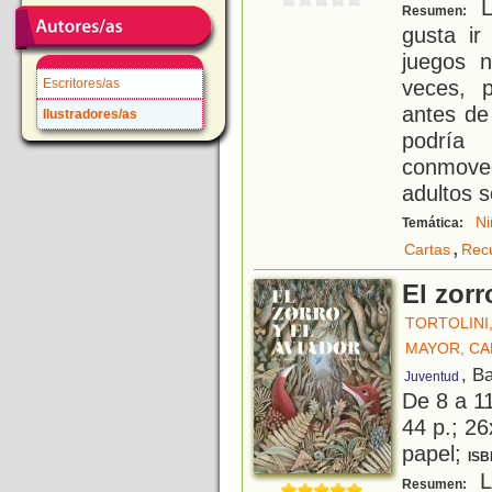
L
Resumen:
gusta ir
juegos n
veces, 
Escritores/as
antes de
Ilustradores/as
podría 
conmove
adultos s
Ni
Temática:
,
Cartas
Rec
El zorr
TORTOLINI
MAYOR, C
, B
Juventud
De 8 a 1
44 p.; 26
papel;
ISB
Lo
Resumen: