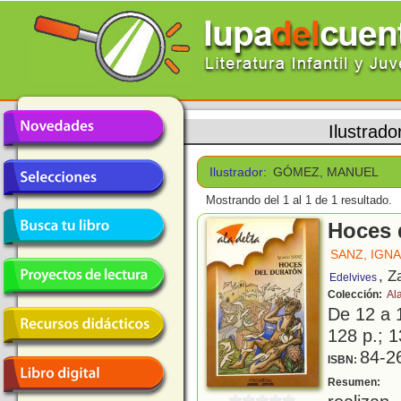
Ilustrado
Ilustrador:
GÓMEZ, MANUEL
Mostrando del 1 al 1 de 1 resultado.
Hoces 
SANZ, IGN
, Z
Edelvives
Colección:
Al
De 12 a 
128 p.; 1
84-2
ISBN:
D
Resumen: