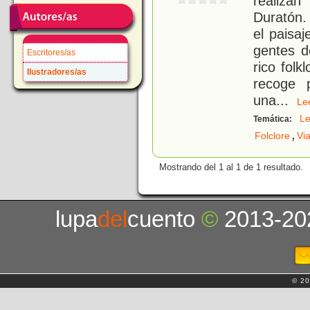
realizan
Duratón.
el paisa
gentes d
Escritores/as
rico folk
Ilustradores/as
recoge 
una
...
L
L
Temática:
,
Folclore
Via
Mostrando del 1 al 1 de 1 resultado.
lupa
del
cuento
©
2013-20
© 20