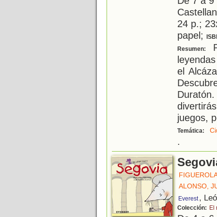
De 7 a 9
Castellan
24 p.; 23
papel;
ISB
P
Resumen:
leyendas
el Alcáza
Descubr
Duratón.
diverti
juegos, p
Ci
Temática:
.
Segovi
FIGUEROL
ALONSO, J
, Le
Everest
Colección:
El 