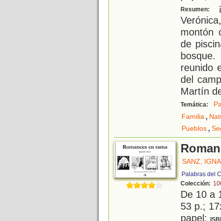
¡
Resumen:
Verónica
montón d
de pisci
bosque.
reunido 
del camp
Martín d
Pa
Temática:
,
Familia
Nat
,
Pueblos
Se
Romanc
SANZ, IGN
Palabras del C
Colección:
10
De 10 a 
53 p.; 17
papel;
ISB