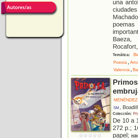
una antol
ciudades
Machado.
poemas 
important
Baeza, 
Rocafort,
Bi
Temática:
,
Poesía
Amo
,
Valencia
Ba
Primos
embruj
MENÉNDEZ-
, Boadil
SM
Colección:
Pr
De 10 a 
272 p.; 1
papel;
ISB