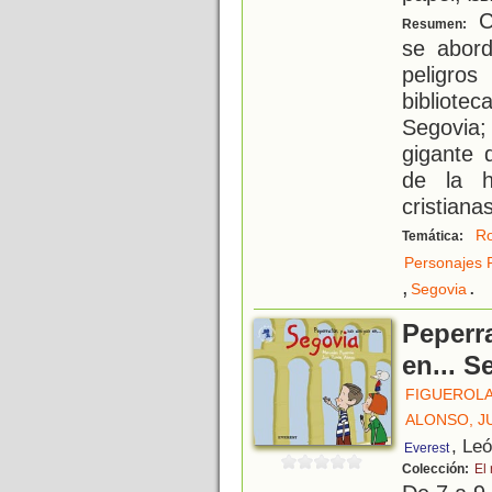
C
Resumen:
se abor
peligro
bibliotec
Segovia
gigante 
de la h
cristianas
R
Temática:
Personajes 
,
.
Segovia
Peperr
en... S
FIGUEROL
ALONSO, J
, Le
Everest
Colección:
El