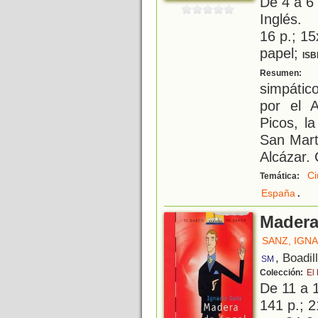
De 4 a 6
Inglés.
16 p.; 15
papel;
ISB
D
Resumen:
simpátic
por el A
Picos, la
San Martí
Alcázar. 
Ci
Temática:
.
España
Madera
SANZ, IGN
, Boadil
SM
Colección:
El
De 11 a 
141 p.; 2