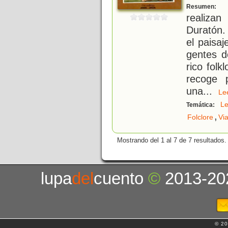
D
Resumen:
realizan
Duratón.
el paisa
gentes d
rico folk
recoge 
una
...
L
L
Temática:
,
Folclore
Via
Mostrando del 1 al 7 de 7 resultados.
lupa
del
cuento
©
2013-20
© 20