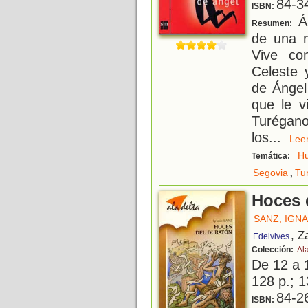
84-3
ISBN:
Án
Resumen:
de una m
Vive co
Celeste 
de Ángel
que le v
Turégano
los
...
Le
H
Temática:
,
Segovia
Tu
Hoces 
SANZ, IGN
, Z
Edelvives
Colección:
Al
De 12 a 
128 p.; 1
84-2
ISBN: