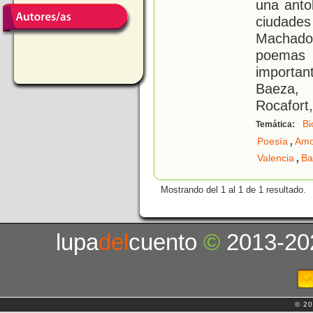
una antol
ciudades
Machado.
poemas 
important
Baeza, 
Rocafort,
Bi
Temática:
,
Poesía
Amo
,
Valencia
Ba
Mostrando del 1 al 1 de 1 resultado.
lupa
del
cuento
©
2013-20
© 20