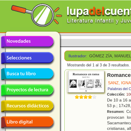
Ilustrador:
GÓMEZ ZÍA, MANUE
Mostrando del 1 al 3 de 3 resultados.
Romance
SANZ, IGN
Palabras del C
Colección:
10
De 10 a 16 
53 p.; 17x28,
Co
Resumen:
provocan lo
Sacamantecas
cristianas, al