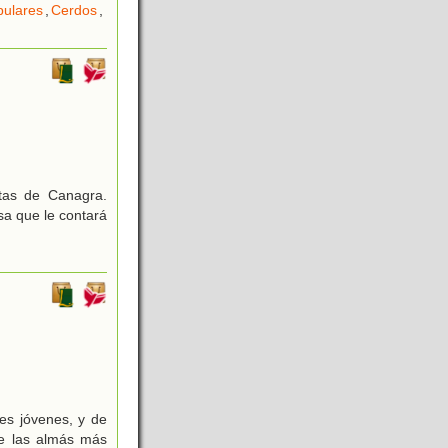
pulares
,
Cerdos
,
stas de Canagra.
sa que le contará
res jóvenes, y de
de las almás más