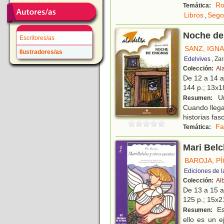
Ro
Temática:
Libros
,
Sego
Noche de
Escritores/as
SANZ, IGN
Ilustradores/as
Edelvives
, Za
Colección:
Al
De 12 a 14 
144 p.; 13x18
Un
Resumen:
Cuando llega
historias fasc
Fa
Temática:
Mari Belc
BAROJA, P
Ediciones de l
Colección:
Al
De 13 a 15 
125 p.; 15x21
Es
Resumen:
ello es un 