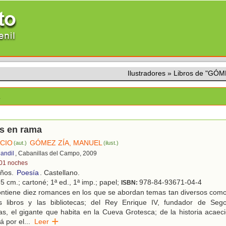
Ilustradores
»
Libros de "GÓ
L
s en rama
ACIO
GÓMEZ ZÍA, MANUEL
(aut.)
(ilust.)
andil
, Cabanillas del Campo, 2009
01 noches
años.
Poesía
. Castellano.
5 cm.; cartoné; 1ª ed., 1ª imp.; papel;
978-84-93671-04-4
ISBN:
ntiene diez romances en los que se abordan temas tan diversos como 
s libros y las bibliotecas; del Rey Enrique IV, fundador de Sego
, el gigante que habita en la Cueva Grotesca; de la historia acaeci
lá por el
...
Leer