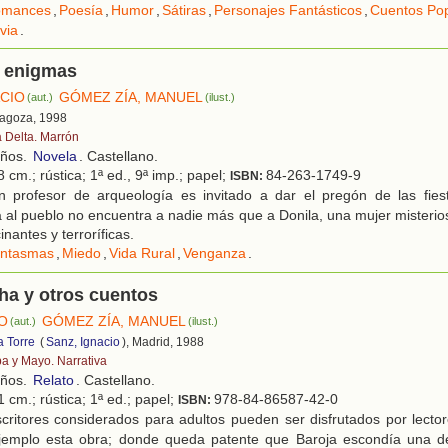
mances
,
Poesía
,
Humor
,
Sátiras
,
Personajes Fantásticos
,
Cuentos Po
via
.
 enigmas
ACIO
GÓMEZ ZÍA, MANUEL
(aut.)
(ilust.)
ragoza, 1998
a Delta. Marrón
años.
Novela
. Castellano.
 cm.; rústica; 1ª ed., 9ª imp.; papel;
84-263-1749-9
ISBN:
 profesor de arqueología es invitado a dar el pregón de las fie
 al pueblo no encuentra a nadie más que a Donila, una mujer misterio
inantes y terroríficas.
ntasmas
,
Miedo
,
Vida Rural
,
Venganza
.
ha y otros cuentos
ÍO
GÓMEZ ZÍA, MANUEL
(aut.)
(ilust.)
a Torre
(
Sanz, Ignacio
), Madrid, 1988
ba y Mayo. Narrativa
años.
Relato
. Castellano.
 cm.; rústica; 1ª ed.; papel;
978-84-86587-42-0
ISBN:
critores considerados para adultos pueden ser disfrutados por lecto
ejemplo esta obra; donde queda patente que Baroja escondía una 