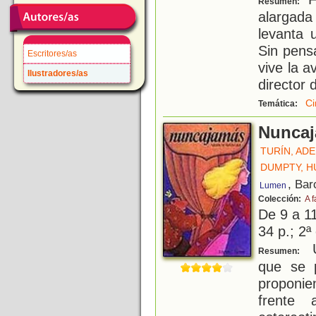
Resumen:
alargada
levanta 
Sin pens
Escritores/as
vive la 
Ilustradores/as
director 
Ci
Temática:
Nunca
TURÍN, AD
DUMPTY, 
, Bar
Lumen
Colección:
A f
De 9 a 1
34 p.; 2ª
Un
Resumen:
que se p
proponie
frente 