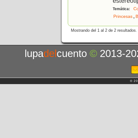
estereot
C
Temática:
,
Princesas
B
Mostrando del 1 al 2 de 2 resultados.
lupa
del
cuento
©
2013-20
© 20