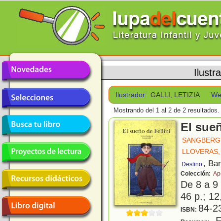
Ilustr
Ilustrador:
GALLI, LETIZIA
We
Mostrando del 1 al 2 de 2 resultados.
El sueñ
SANGBERG
LLOVERAS,
, Ba
Destino
Colección:
Ap
De 8 a 9
46 p.; 12
84-2
ISBN:
Fe