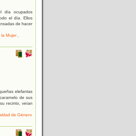
l día ocupados
do el día. Ellos
cansadas de hacer
 la Mujer
,
queñas elefantas
a caramelo de sus
su recinto, veían
aldad de Género