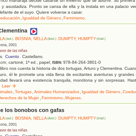
 rico maharajá decide casarse un invierno que se aburre. Su primera
a y asustadiza. Pronto se cansa de ella y la instala en una palacio v
lefante de el suyo. Quiere volverse a casar.
educación
,
Igualdad de Género
,
Feminismo
.
Clementina
ELA
BOSNIA, NELLA
DUMPTY, HUMPTY
(aut.)
(ilust.)
(trad.)
lona, 2001
avor de las niñas
os.
Cuento
. Castellano.
 cm; cartoné; 1ª ed.; papel;
978-84-264-3801-0
ISBN:
libro nos cuenta la historia de dos tortugas, Arturo y Clementina. Cua
uro, él le promete una vida llena de excitantes aventuras y grandes
idad llevará una existencia tranquila, monótona y sin sorpresas. Ha
Leer
imales
,
Tortugas
,
Animales Humanizados
,
Igualdad de Género
,
Coedu
erechos de la Mujer
,
Feminismo
,
Mujeres
.
de los bonobos con gafas
ELA
BOSNIA, NELLA
DUMPTY, HUMPTY
(aut.)
(ilust.)
(trad.)
lona, 2001
avor de las niñas