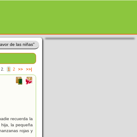
favor de las niñas"
 2.
1
2
>>
>>|
nadie recuerda la
 hija, la pequeña
manzanas rojas y