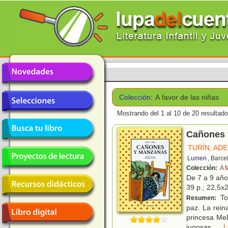
Colección:
A favor de las niñas
Mostrando del 1 al 10 de 20 resultado
Cañones 
TURÍN, AD
Lumen
, Barce
Colección:
A f
De 7 a 9 añ
39 p.; 22,5x2
Tod
Resumen:
paz. La reina
princesa Me
jugosas,
...