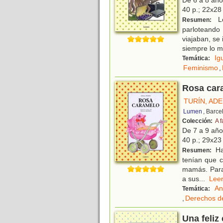
De 6 a 8 añ
40 p.; 22x28 
Lo
Resumen:
parloteando 
viajaban, se
siempre lo 
Ig
Temática:
Feminismo
,
Rosa car
TURÍN, AD
Lumen
, Barce
Colección:
A f
De 7 a 9 añ
40 p.; 29x23 
Ha
Resumen:
tenían que c
mamás. Para 
a sus
...
Le
An
Temática:
,
Derechos de
Una feliz