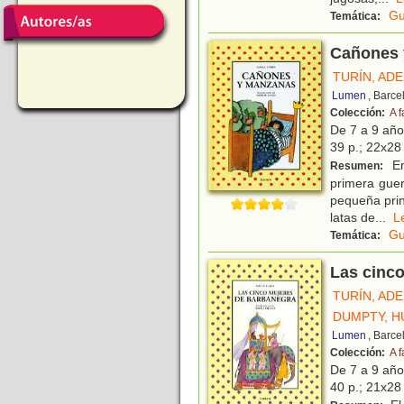
Gu
Temática:
Cañones 
TURÍN, AD
Lumen
, Barce
Colección:
A f
De 7 a 9 añ
39 p.; 22x28 
En
Resumen:
primera guerr
pequeña prin
latas de
...
Gu
Temática:
Las cinc
TURÍN, AD
DUMPTY, 
Lumen
, Barce
Colección:
A f
De 7 a 9 añ
40 p.; 21x28 