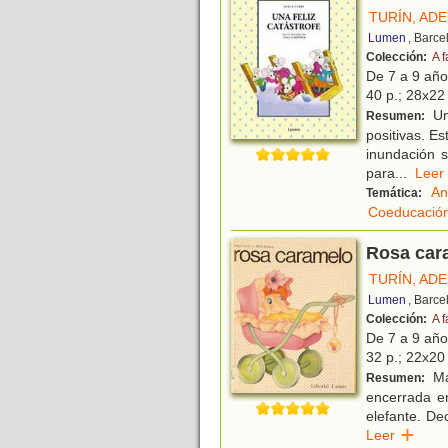
TURÍN, AD
Lumen
, Barce
Colección:
A f
De 7 a 9 añ
40 p.; 28x22 
Una
Resumen:
positivas. Es
inundación s
para
...
Le
An
Temática:
Coeducació
Rosa car
TURÍN, AD
Lumen
, Barce
Colección:
A f
De 7 a 9 añ
32 p.; 22x20 
Mar
Resumen:
encerrada en
elefante. De
Leer