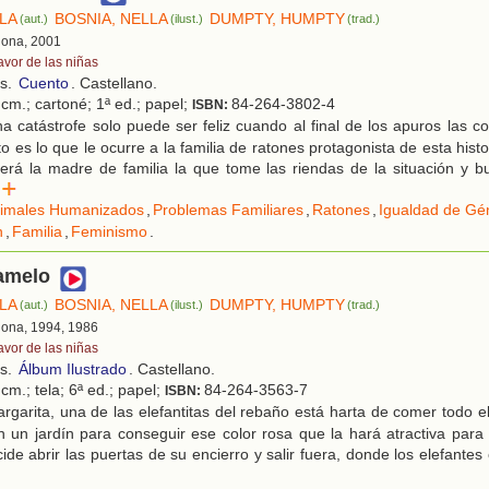
ELA
BOSNIA, NELLA
DUMPTY, HUMPTY
(aut.)
(ilust.)
(trad.)
lona, 2001
avor de las niñas
os.
Cuento
. Castellano.
cm.; cartoné; 1ª ed.; papel;
84-264-3802-4
ISBN:
 catástrofe solo puede ser feliz cuando al final de los apuros las 
to es lo que le ocurre a la familia de ratones protagonista de esta hist
erá la madre de familia la que tome las riendas de la situación y b
er
imales Humanizados
,
Problemas Familiares
,
Ratones
,
Igualdad de Gé
n
,
Familia
,
Feminismo
.
amelo
ELA
BOSNIA, NELLA
DUMPTY, HUMPTY
(aut.)
(ilust.)
(trad.)
lona, 1994, 1986
avor de las niñas
os.
Álbum Ilustrado
. Castellano.
cm.; tela; 6ª ed.; papel;
84-264-3563-7
ISBN:
garita, una de las elefantitas del rebaño está harta de comer todo el d
 un jardín para conseguir ese color rosa que la hará atractiva para
cide abrir las puertas de su encierro y salir fuera, donde los elefante