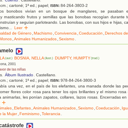
os.
Cuento
. Castellano.
cm.; cartoné; 1ª ed.; papel;
84-264-3803-2
ISBN:
s bonobos vivían en un bosque de manglares, se pasaban e
y masticando frutos y semillas que las bonobas recogían durante to
 instruían y seguían parloteando. Las bonobas, con sus hijos e hijas, 
mismo
...
Leer
ualdad de Género
,
Machismo
,
Convivencia
,
Coeducación
,
Derechos de
Monos
,
Animales Humanizados
,
Sexismo
.
amelo
ELA
BOSNIA, NELLA
DUMPTY, HUMPTY
(aut.)
(ilust.)
(trad.)
lona, 2001
avor de las niñas
os.
Álbum Ilustrado
. Castellano.
cm.; cartoné; 1ª ed.; papel;
978-84-264-3800-3
ISBN:
bía una vez, en el país de los elefantes, una manada donde las pe
omer flores color rosa para tener los ojos brillantes y el mismo ros
animarlas, les ponían zapatos, collares, lazos rosas. Encerradas en 
er
imales
,
Elefantes
,
Animales Humanizados
,
Sexismo
,
Coeducación
,
Igu
 la Mujer
,
Feminismo
,
Tolerancia
.
 catástrofe