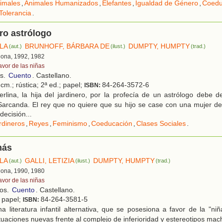
imales
,
Animales Humanizados
,
Elefantes
,
Igualdad de Género
,
Coedu
Tolerancia
.
ero astrólogo
ELA
BRUNHOFF, BÁRBARA DE
DUMPTY, HUMPTY
(aut.)
(ilust.)
(trad.)
lona, 1992, 1982
avor de las niñas
os.
Cuento
. Castellano.
cm.; rústica; 2ª ed.; papel;
84-264-3572-6
ISBN:
rlina, la hija del jardinero, por la profecía de un astrólogo debe 
Sarcanda. El rey que no quiere que su hijo se case con una mujer de
decisión...
rdineros
,
Reyes
,
Feminismo
,
Coeducación
,
Clases Sociales
.
más
ELA
GALLI, LETIZIA
DUMPTY, HUMPTY
(aut.)
(ilust.)
(trad.)
lona, 1990, 1980
avor de las niñas
ños.
Cuento
. Castellano.
; papel;
84-264-3581-5
ISBN:
 literatura infantil alternativa, que se posesiona a favor de la "ni
tuaciones nuevas frente al complejo de inferioridad y estereotipos mach