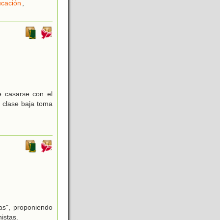
cación
,
de casarse con el
 clase baja toma
ñas", proponiendo
istas.