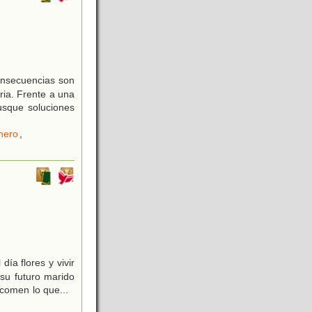
consecuencias son
oria. Frente a una
usque soluciones
nero
,
ía flores y vivir
 su futuro marido
s comen lo que
...