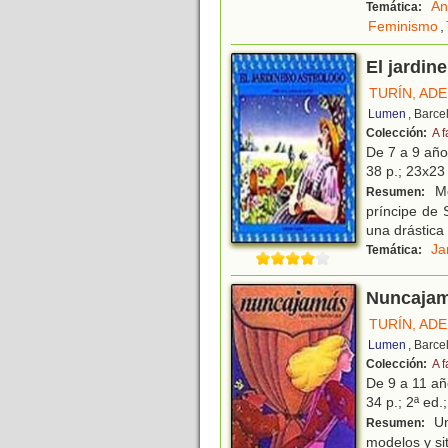
An
Temática:
Feminismo
,
El jardin
TURÍN, AD
Lumen
, Barce
Colección:
A f
De 7 a 9 añ
38 p.; 23x23 
Me
Resumen:
príncipe de 
una drástica 
Ja
Temática:
Nuncaja
TURÍN, AD
Lumen
, Barce
Colección:
A f
De 9 a 11 a
34 p.; 2ª ed.
Una
Resumen:
modelos y si