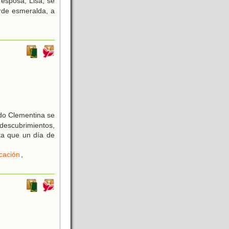
 esposa, Lisa, se
erde esmeralda, a
ndo Clementina se
 descubrimientos,
sta que un día de
cación
,