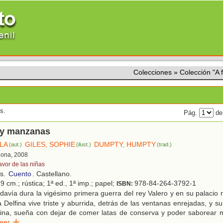
Colecciones
»
Colección "A 
s.
Pág.
de
y manzanas
ELA
GILES, SOPHIE
DUMPTY, HUMPTY
(aut.)
(ilust.)
(trad.)
lona, 2008
avor de las niñas
os.
Cuento
. Castellano.
9 cm.; rústica; 1ª ed., 1ª imp.; papel;
978-84-264-3792-1
ISBN:
avía dura la vigésimo primera guerra del rey Valero y en su palacio 
 Delfina vive triste y aburrida, detrás de las ventanas enrejadas, y su
lina, sueña con dejar de comer latas de conserva y poder saborear 
Leer