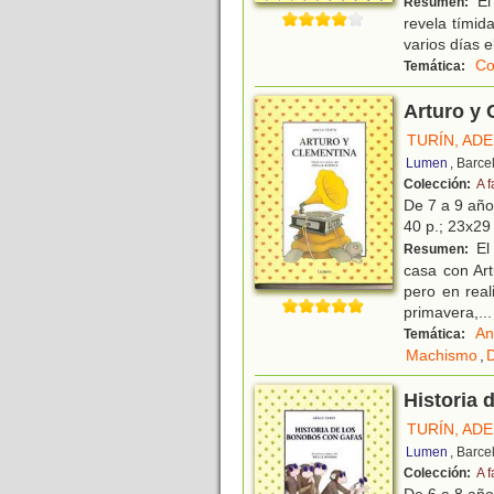
El
Resumen:
revela tímid
varios días e
Co
Temática:
Arturo y 
TURÍN, AD
Lumen
, Barce
Colección:
A f
De 7 a 9 añ
40 p.; 23x29
El 
Resumen:
casa con Art
pero en real
primavera,
...
An
Temática:
Machismo
,
D
Historia 
TURÍN, AD
Lumen
, Barce
Colección:
A f