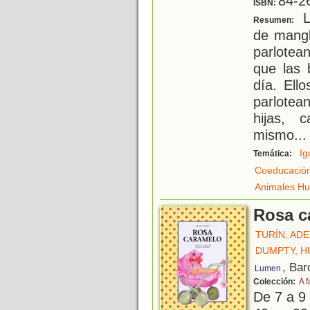
84-2
ISBN:
L
Resumen:
de mangl
parlotea
que las 
día. Ell
parlotea
hijas, 
mismo
...
Ig
Temática:
Coeducació
Animales H
Rosa c
TURÍN, AD
DUMPTY, 
, Bar
Lumen
Colección:
A f
De 7 a 9