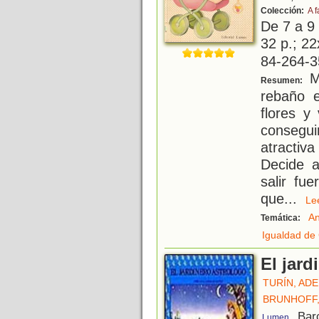
Colección:
A f
De 7 a 9
32 p.; 22
84-264-3
Ma
Resumen:
rebaño 
flores y
consegu
atractiv
Decide a
salir fu
que
...
L
An
Temática:
Igualdad de
El jard
TURÍN, AD
BRUNHOFF,
, Bar
Lumen