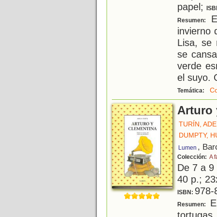
papel;
ISB
El
Resumen:
invierno
Lisa, se
se cansa 
verde es
el suyo. 
C
Temática:
Arturo
TURÍN, AD
DUMPTY, 
, Bar
Lumen
Colección:
A f
De 7 a 9
40 p.; 23
978-
ISBN:
El
Resumen:
tortuga