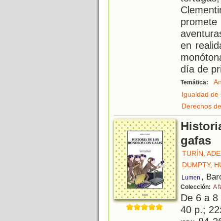
Clement
promete
aventura
en realid
monóton
día de p
An
Temática:
Igualdad de
Derechos de
Histor
gafas
TURÍN, AD
DUMPTY, 
, Bar
Lumen
Colección:
A f
De 6 a 8
40 p.; 22