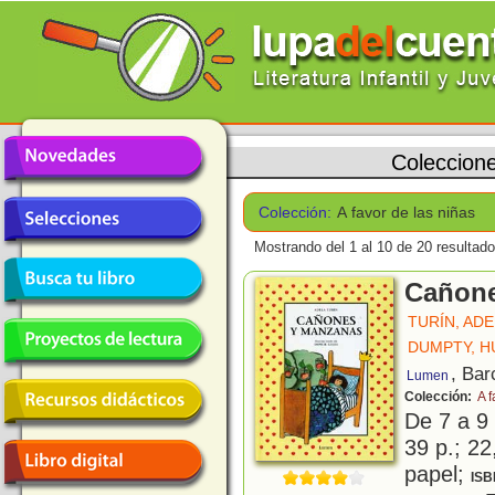
Coleccion
Colección:
A favor de las niñas
Mostrando del 1 al 10 de 20 resultado
Cañone
TURÍN, AD
DUMPTY, 
, Bar
Lumen
Colección:
A f
De 7 a 9
39 p.; 22
papel;
ISB