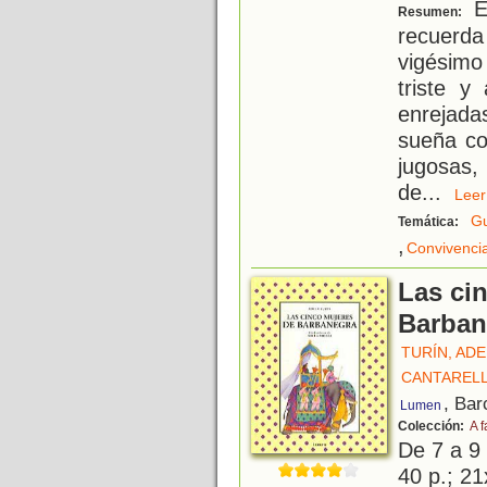
En
Resumen:
recuerd
vigésimo
triste y
enrejada
sueña co
jugosas,
de
...
Le
Gu
Temática:
,
Convivenci
Las ci
Barban
TURÍN, AD
CANTARELL
, Bar
Lumen
Colección:
A f
De 7 a 9
40 p.; 21