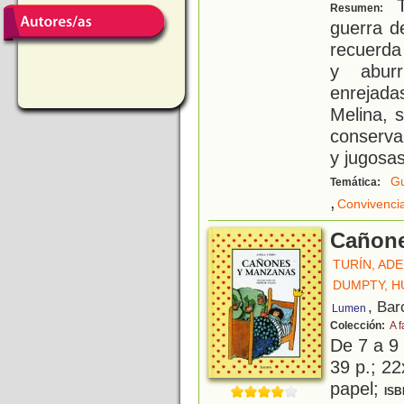
T
Resumen:
guerra d
recuerda 
y aburr
enrejada
Melina, 
conserva
y jugosas
Gu
Temática:
,
Convivenci
Cañone
TURÍN, AD
DUMPTY, 
, Bar
Lumen
Colección:
A f
De 7 a 9
39 p.; 22
papel;
ISB