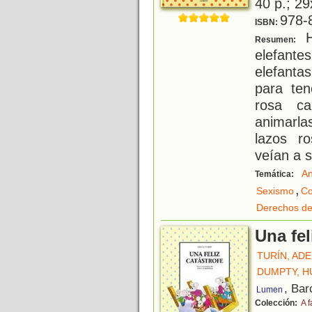
40 p.; 29
978-
ISBN:
H
Resumen:
elefante
elefantas
para ten
rosa c
animarla
lazos r
veían a 
An
Temática:
,
Sexismo
Co
Derechos de
Una fel
TURÍN, AD
DUMPTY, 
, Bar
Lumen
Colección:
A f