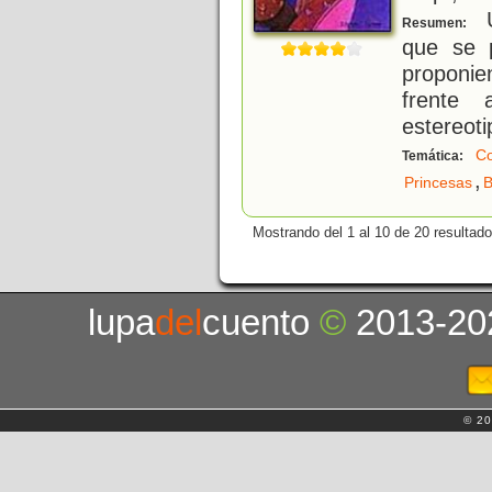
Un
Resumen:
que se p
proponie
frente 
estereot
C
Temática:
,
Princesas
B
Mostrando del 1 al 10 de 20 resultado
lupa
del
cuento
©
2013-20
© 20