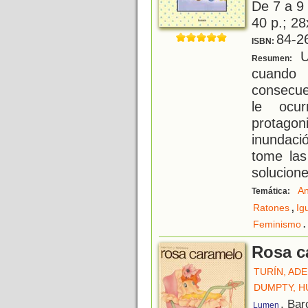
De 7 a 9
40 p.; 28
84-2
ISBN:
Un
Resumen:
cuando
consecue
le ocu
protagon
inundaci
tome las
solucion
An
Temática:
,
Ratones
Ig
.
Feminismo
Rosa c
TURÍN, AD
DUMPTY, 
, Bar
Lumen