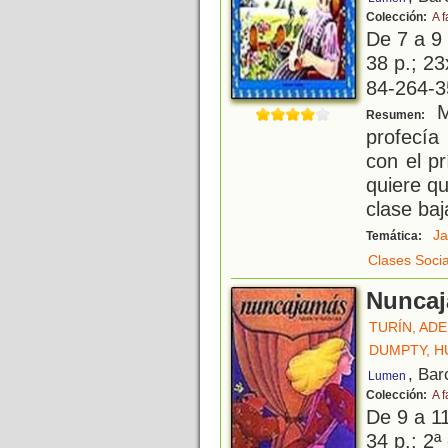
Colección:
A f
De 7 a 9
38 p.; 23
84-264-3
Me
Resumen:
profecía
con el p
quiere q
clase baj
Ja
Temática:
Clases Socia
Nunca
TURÍN, AD
DUMPTY, 
, Bar
Lumen
Colección:
A f
De 9 a 1
34 p.; 2ª