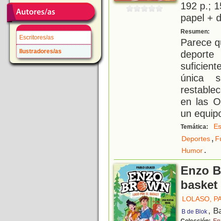
192 p.; 1
papel + d
¡
Resumen:
Escritores/as
Parece q
Ilustradores/as
deporte
suficien
única s
restablec
en las O
un equip
Es
Temática:
,
Deportes
F
.
Humor
Enzo B
basket 
LOLASO, P
, B
B de Blok