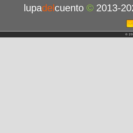
lupa
del
cuento
©
2013-20
© 20