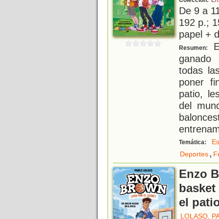
Colección:
En
De 9 a 1
192 p.; 1
papel + d
E
Resumen:
ganado 
todas la
poner fi
patio, l
del mun
balonc
entrenam
Es
Temática:
,
Deportes
F
Enzo B
basket
el pati
LOLASO, P