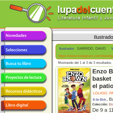
Ilustrad
Ilustrador:
GARRIDO, DAVID
https://www.instagram.com/davidga
Mostrando del 1 al 3 de 3 resultados.
Enzo B
basket
el pati
LOLASO, P
, B
B de Blok
Colección:
En
De 9 a 1