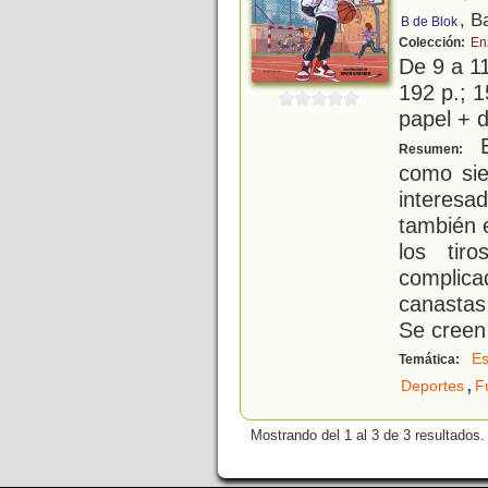
, B
B de Blok
Colección:
En
De 9 a 1
192 p.; 1
papel + d
E
Resumen:
como sie
interesa
también 
los tir
complic
canastas
Se creen
Es
Temática:
,
Deportes
F
Mostrando del 1 al 3 de 3 resultados.