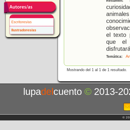
Resumen:
curiosi
animale
conoci
Escritores/as
observaci
Ilustradores/as
el texto
que el 
disfrutar
An
Temática:
Mostrando del 1 al 1 de 1 resultado.
lupa
del
cuento
©
2013-20
© 20