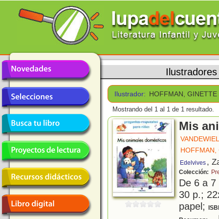
Ilustradores
Ilustrador:
HOFFMAN, GINETTE
Mostrando del 1 al 1 de 1 resultado.
Mis an
VANDEWIEL
HOFFMAN, 
, Z
Edelvives
Colección:
Pr
De 6 a 7
30 p.; 22
papel;
ISB
L