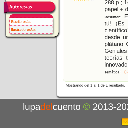
288 p.; 1
papel + d
Ei
Resumen:
Escritores/as
tú! ¡Es
científi
Ilustradores/as
desde un
plátano 
Geniales
teorías 
innovado
Ci
Temática:
Mostrando del 1 al 1 de 1 resultado.
lupa
del
cuento
©
2013-20