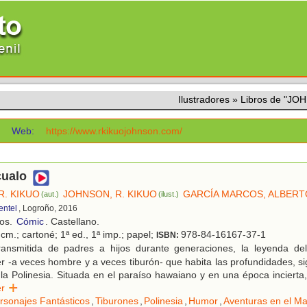
Ilustradores
»
Libros de "JO
Web:
https://www.rkikuojohnson.com/
cualo
R. KIKUO
JOHNSON, R. KIKUO
GARCÍA MARCOS, ALBERT
(aut.)
(ilust.)
entel
, Logroño, 2016
ños.
Cómic
. Castellano.
cm.; cartoné; 1ª ed., 1ª imp.; papel;
978-84-16167-37-1
ISBN:
ansmitida de padres a hijos durante generaciones, la leyenda del
er -a veces hombre y a veces tiburón- que habita las profundidades, s
 la Polinesia. Situada en el paraíso hawaiano y en una época incierta
eer
rsonajes Fantásticos
,
Tiburones
,
Polinesia
,
Humor
,
Aventuras en el Ma