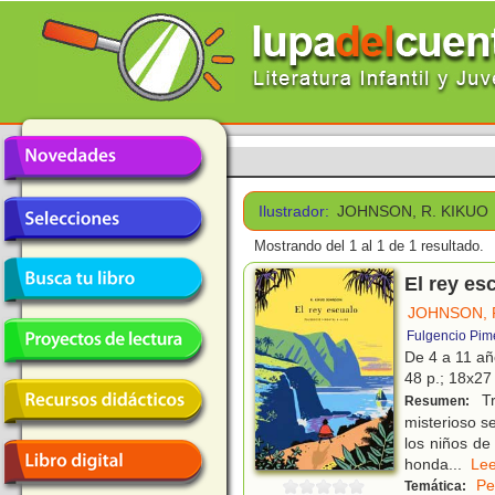
Ilustrador:
JOHNSON, R. KIKUO
Mostrando del 1 al 1 de 1 resultado.
El rey es
JOHNSON, 
Fulgencio Pim
De 4 a 11 a
48 p.; 18x27 
Tr
Resumen:
misterioso s
los niños de
honda
...
L
Pe
Temática: