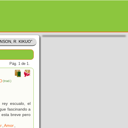
HNSON, R. KIKUO"
Pág. 1 de 1.
O
(trad.)
 rey escualo, el
igue fascinando a
, esta breve pero
r
,
Amor
,