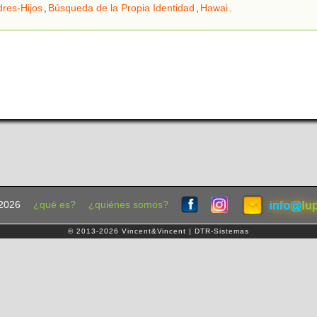
res-Hijos
,
Búsqueda de la Propia Identidad
,
Hawai
.
2026
¿qué es?
¿quiénes somos?
© 2013-2026 Vincent&Vincent | DTR-Sistemas