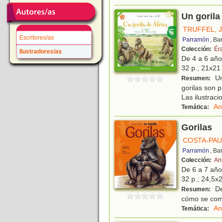
Un gorila
TRUFFEL, J
Escritores/as
Parramón
, Ba
Colección:
Éra
Ilustradores/as
De 4 a 6 añ
32 p.; 21x21 
Un
Resumen:
gorilas son 
Las ilustrac
An
Temática:
Gorilas
COSTA-PAU
Parramón
, Ba
Colección:
An
De 6 a 7 añ
32 p.; 24,5x2
De
Resumen:
cómo se com
An
Temática: