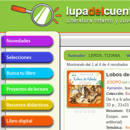
Ilustrador:
LERDA, TIZIANA
W
Mostrando del 1 al 4 de 4 resultados.
Lobos de
ESOPO
(aut.)
Parramón
, Ba
Colección:
Éra
De 4 a 6 añ
32 p.; 21x21 
EL
Resumen:
Esopo, son 
editorial)
An
Temática: