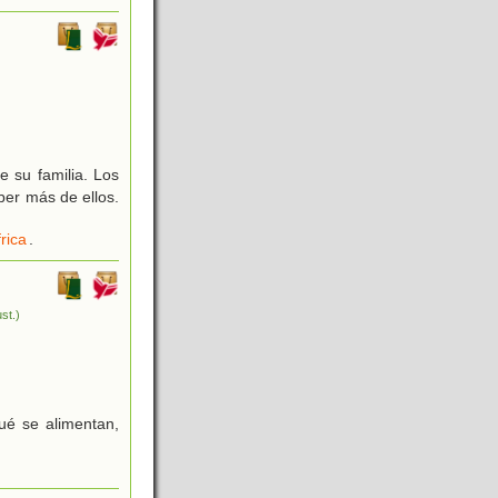
 su familia. Los
er más de ellos.
rica
.
ust.)
ué se alimentan,