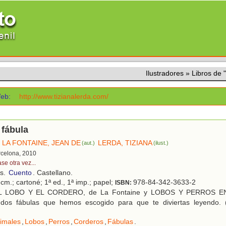
Ilustradores
»
Libros de
eb:
http://www.tizianalerda.com/
 fábula
LA FONTAINE, JEAN DE
LERDA, TIZIANA
(aut.)
(ilust.)
rcelona, 2010
se otra vez...
os.
Cuento
. Castellano.
cm.; cartoné; 1ª ed., 1ª imp.; papel;
978-84-342-3633-2
ISBN:
 LOBO Y EL CORDERO, de La Fontaine y LOBOS Y PERROS E
dos fábulas que hemos escogido para que te diviertas leyendo.
imales
,
Lobos
,
Perros
,
Corderos
,
Fábulas
.