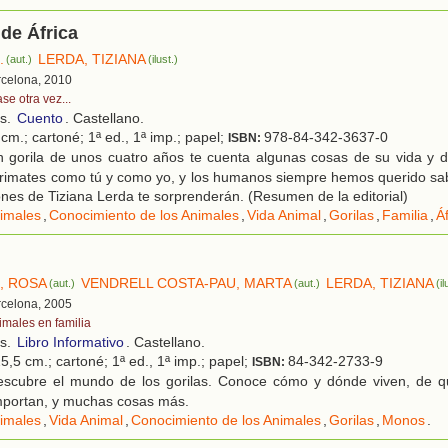
 de África
.
LERDA, TIZIANA
(aut.)
(ilust.)
rcelona, 2010
se otra vez...
os.
Cuento
. Castellano.
cm.; cartoné; 1ª ed., 1ª imp.; papel;
978-84-342-3637-0
ISBN:
 gorila de unos cuatro años te cuenta algunas cosas de su vida y de
primates como tú y como yo, y los humanos siempre hemos querido sab
iones de Tiziana Lerda te sorprenderán. (Resumen de la editorial)
imales
,
Conocimiento de los Animales
,
Vida Animal
,
Gorilas
,
Familia
,
Áf
, ROSA
VENDRELL COSTA-PAU, MARTA
LERDA, TIZIANA
(aut.)
(aut.)
(il
rcelona, 2005
imales en familia
os.
Libro Informativo
. Castellano.
5,5 cm.; cartoné; 1ª ed., 1ª imp.; papel;
84-342-2733-9
ISBN:
scubre el mundo de los gorilas. Conoce cómo y dónde viven, de q
portan, y muchas cosas más.
imales
,
Vida Animal
,
Conocimiento de los Animales
,
Gorilas
,
Monos
.