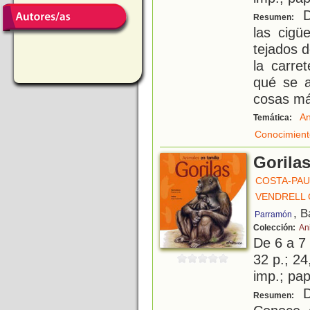
D
Resumen:
las cigü
tejados d
la carre
qué se a
cosas má
An
Temática:
Conocimient
Gorila
COSTA-PAU
VENDRELL 
, B
Parramón
Colección:
An
De 6 a 7
32 p.; 24
imp.; pa
D
Resumen: