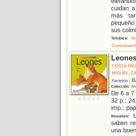
elefantit
cuidan a
más ta
pequeño
sus colmi
An
Temática:
Conocimient
Leone
COSTA-PAU
MIGUEL, C
, B
Parramón
Colección:
An
De 6 a 7
32 p.; 24
imp.; pa
L
Resumen:
saben re
una buen