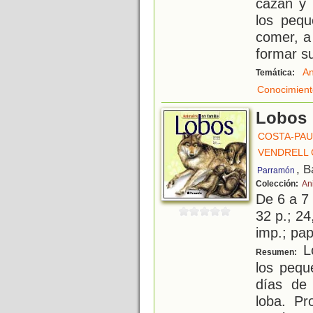
cazan y 
los peq
comer, a
formar su
An
Temática:
Conocimient
Lobos
COSTA-PAU
VENDRELL 
, B
Parramón
Colección:
An
De 6 a 7
32 p.; 24
imp.; pa
Lo
Resumen:
los pequ
días de
loba. Pr