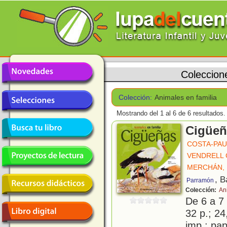
Coleccion
Colección:
Animales en familia
Mostrando del 1 al 6 de 6 resultados.
Cigüeñ
COSTA-PAU
VENDRELL 
MERCHÁN,
, B
Parramón
Colección:
An
De 6 a 7
32 p.; 24
imp.; pa