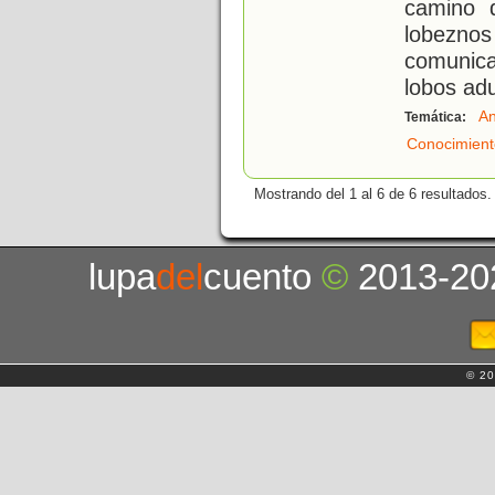
camino d
lobeznos
comunic
lobos adu
An
Temática:
Conocimient
Mostrando del 1 al 6 de 6 resultados.
lupa
del
cuento
©
2013-20
© 20