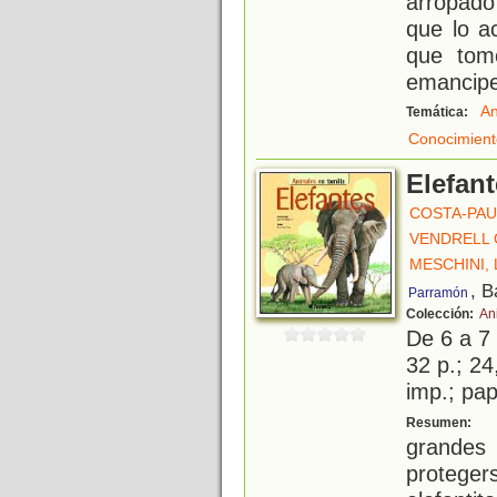
arropado
que lo a
que tom
emancipe
An
Temática:
Conocimient
Elefan
COSTA-PAU
VENDRELL 
MESCHINI,
, B
Parramón
Colección:
An
De 6 a 7
32 p.; 24
imp.; pa
L
Resumen:
grande
protege