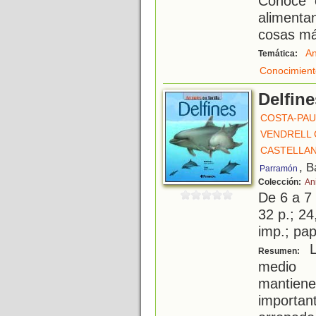
Conoce 
aliment
cosas má
An
Temática:
Conocimient
Delfine
COSTA-PAU
VENDRELL 
CASTELLAN
, B
Parramón
Colección:
An
De 6 a 7
32 p.; 24
imp.; pa
L
Resumen:
medio 
mantiene
important