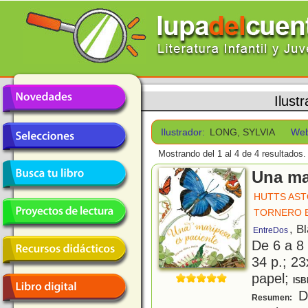
Ilust
Ilustrador:
LONG, SYLVIA
Web
Mostrando del 1 al 4 de 4 resultados.
Una ma
HUTTS AST
TORNERO 
, B
EntreDos
De 6 a 8
34 p.; 23
papel;
ISB
De
Resumen: