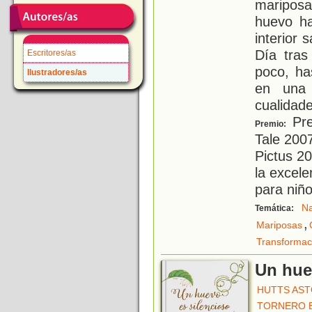
maripos
huevo ha
interior 
Día tras
Escritores/as
poco, ha
Ilustradores/as
en una 
cualidade
Prem
Premio:
Tale 200
Pictus 2
la excele
para niñ
Na
Temática:
,
Mariposas
Transformac
Un hue
HUTTS AST
TORNERO 