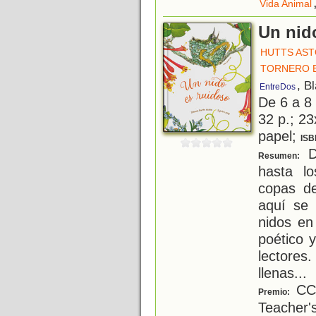
Vida Animal
Un nid
HUTTS AST
TORNERO 
, B
EntreDos
De 6 a 8
32 p.; 23
papel;
ISB
De
Resumen:
hasta l
copas de
aquí se 
nidos en
poético 
lectores
llenas
...
CCB
Premio:
Teacher'