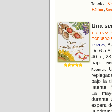
Ci
Temática:
,
Hábitat
Son
.
Una se
HUTTS AST
TORNERO 
, B
EntreDos
De 6 a 8
40 p.; 23
papel;
ISB
U
Resumen:
replegad
bajo la 
latente.
La mayo
durante 
espera d
la primav