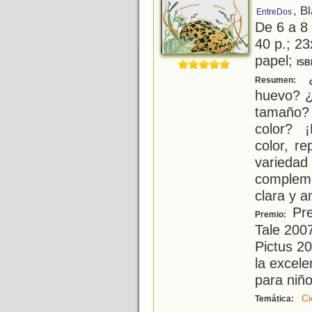
, B
EntreDos
De 6 a 8
40 p.; 23
papel;
ISB
¿
Resumen:
huevo? ¿
tamaño?
color? ¡
color, re
varied
compleme
clara y 
Prem
Premio:
Tale 200
Pictus 2
la excele
para niñ
Ci
Temática: