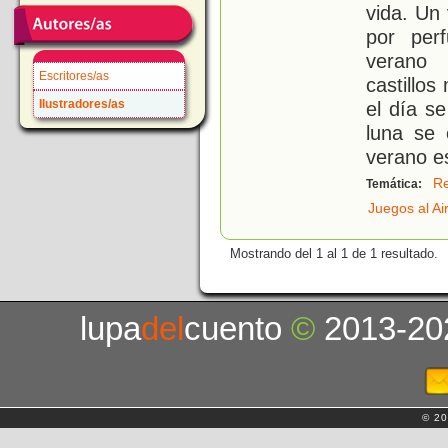
vida. Un
por per
verano 
Escritores/as
castillos
Ilustradores/as
el día s
luna se 
verano e
R
Temática:
Juegos al Ai
Mostrando del 1 al 1 de 1 resultado.
lupa
del
cuento
©
2013-20
© 20