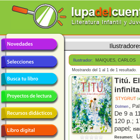
Ilustradore
Ilustrador:
MAIQUES, CARLOS
Mostrando del 1 al 1 de 1 resultado.
Titú. E
infinit
STYGRUT
(a
, Pa
Dolmen
De 9 a 1
120 p.; 1
papel;
ISB
U
Resumen: