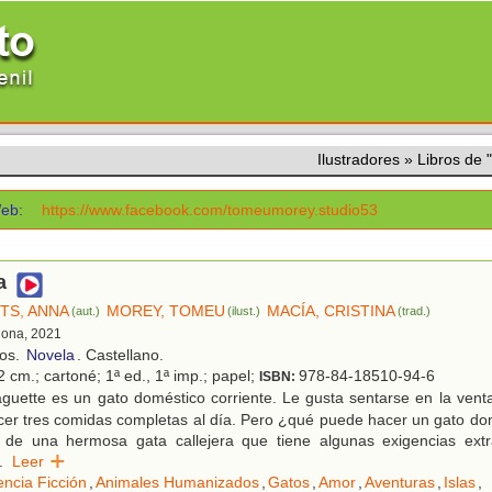
Ilustradores
»
Libros de
eb:
https://www.facebook.com/tomeumorey.studio53
a
TS, ANNA
MOREY, TOMEU
MACÍA, CRISTINA
(aut.)
(ilust.)
(trad.)
lona, 2021
ños.
Novela
. Castellano.
 cm.; cartoné; 1ª ed., 1ª imp.; papel;
978-84-18510-94-6
ISBN:
guette es un gato doméstico corriente. Le gusta sentarse en la vent
cer tres comidas completas al día. Pero ¿qué puede hacer un gato do
de una hermosa gata callejera que tiene algunas exigencias extr
.
Leer
encia Ficción
,
Animales Humanizados
,
Gatos
,
Amor
,
Aventuras
,
Islas
,