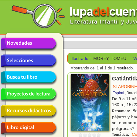
Ilustrador:
MOREY, TOMEU
W
Mostrando del 1 al 1 de 1 resultado.
Gatlántid
STAROBINE
Espiral
, Barce
De 9 a 11 a
160 p.; 15x22
Ba
Resumen:
pájaros y ha
se enamora 
peligrosas?
..
Ci
Temática: