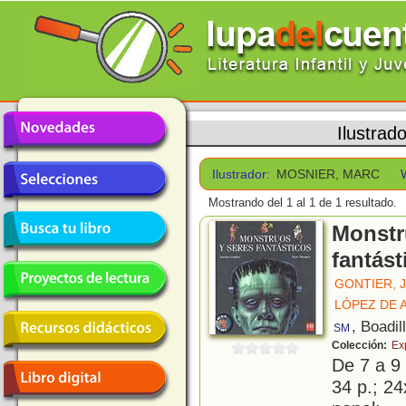
Ilustrad
Ilustrador:
MOSNIER, MARC
Mostrando del 1 al 1 de 1 resultado.
Monstr
fantást
GONTIER, 
LÓPEZ DE 
, Boadil
SM
Colección:
Ex
De 7 a 9
34 p.; 24