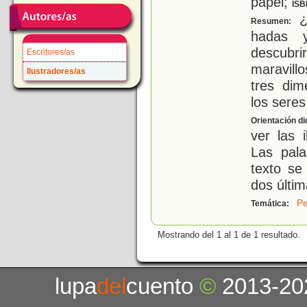
papel;
ISB
¿
Resumen:
hadas 
descubri
Escritores/as
maravill
Ilustradores/as
tres dim
los seres
Orientación di
ver las 
Las pala
texto se
dos últim
Pe
Temática:
Mostrando del 1 al 1 de 1 resultado.
lupa
del
cuento
©
2013-20