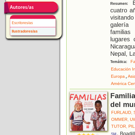
E
Resumen:
cuatro añ
visitan
Escritores/as
galería
familia
Ilustradores/as
lugares 
Nicaragu
Nepal, L
Fa
Temática:
Educación In
,
Europa
Asi
América Cen
Familia
del mu
FURLAUD, 
OMMER, U
TUTOR, PI
, Boadil
SM