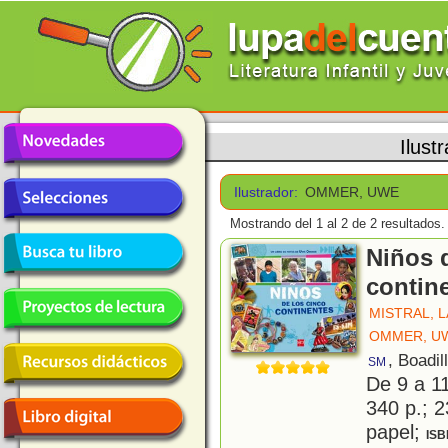
Ilust
Ilustrador:
OMMER, UWE
Mostrando del 1 al 2 de 2 resultados.
Niños 
contin
MISTRAL, 
OMMER, U
, Boadil
SM
De 9 a 1
340 p.; 2
papel;
ISB