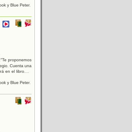
ok y Blue Peter.
6
e:"Te proponemos
legio. Cuenta una
rá en el libro.
...
ok y Blue Peter.
6