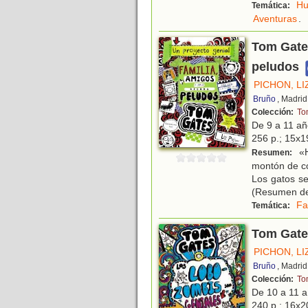
H
Temática:
Aventuras
.
Tom Gates
peludos
PICHON, LI
Bruño
, Madrid
Colección:
To
De 9 a 11 a
256 p.; 15x19
«H
Resumen:
montón de co
Los gatos se
(Resumen de
Fa
Temática:
Tom Gate
PICHON, LI
Bruño
, Madrid
Colección:
To
De 10 a 11 
240 p.; 16x20