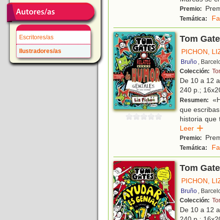
Premi
Premio:
Fa
Temática:
Escritores/as
Tom Gates
Ilustradores/as
PICHON, LI
Bruño
, Barce
Colección:
To
De 10 a 12 
240 p.; 16x20
«H
Resumen:
que escribas
historia que 
Leer
Premi
Premio:
Fa
Temática:
Tom Gates
PICHON, LI
Bruño
, Barce
Colección:
To
De 10 a 12 
240 p.; 16x20