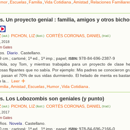
umor
,
Escuelas
,
Familia
,
Vida Cotidiana
,
Amistad
,
Relaciones Familiare
. Un proyecto genial : familia, amigos y otros bicho
Z
PICHON, LIZ
CORTÉS CORONAS, DANIEL
(aut.)
(ilust.)
(trad.)
, 2018
m Gates
ños.
Diario
. Castellano.
 cm.; cartoné; 1ª ed., 1ª imp.; papel;
978-84-696-2387-9
ISBN:
ola, soy Tom, y mientras trabajaba para un proyecto de clase he
sas flipantes que no sabía. Por ejemplo: Mis padres se conocieron gra
 pasan el 70% de sus vidas durmiendo. El helado de menta es bastan
 la
...
Leer
milia
,
Amistad
,
Escuelas
,
Humor
,
Vida Cotidiana
.
s. Los Lobozombis son geniales (y punto)
Z
PICHON, LIZ
CORTÉS CORONAS, DANIEL
(aut.)
(ilust.)
(trad.)
, 2017
m Gates
años.
Novela
. Castellano.
 cm.; cartoné; 1ª ed., 1ª imp.; papel;
978-84-696-2166-0
ISBN: