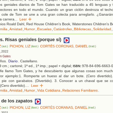
s geniales diarios de Tom Gates se han traducido a 45 lenguas y
lectores en todo el mundo. Cuando un gran ciclón destroza el techo 
el cole de Tom se une a una gran colecta para arreglarlo. ¿Ganarán
a carrera
...
Leer
os Roald Dahl, Red House Children's Book, Waterstones Children's Bo
milia
,
Amistad
,
Humor
,
Escuelas
,
Catástrofes
,
Bibliotecas
,
Solidaridad
,
. Risas geniales (porque sí)
Z
PICHON, LIZ
CORTÉS CORONAS, DANIEL
(aut.)
(ilust.)
(trad.)
, 2022
m Gates
años.
Diario
. Castellano.
 cm.; cartoné; 1ª ed., 1ª imp.; papel + digital;
978-84-696-6663-
ISBN:
e llamo Tom Gates, y he descubierto que algunas cosas son mucho
Por ejemplo:1. Romperte un hueso al dar un bote. (Cero divertido).
l pie con garabatos. (Divertido). 3. Conocer a un chaval que se 
(Cero divertido).
...
Leer
milia
,
Amistad
,
Humor
,
Vida Cotidiana
,
Relaciones Familiares
.
 de los zapatos
Z
PICHON, LIZ
CORTÉS CORANAS, DANIEL
(aut.)
(ilust.)
(trad.)
, 2021