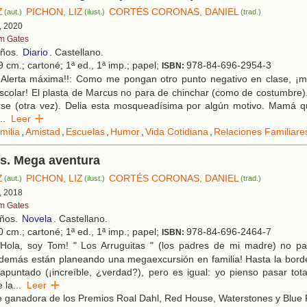
Z
PICHON, LIZ
CORTÉS CORONAS, DANIEL
(aut.)
(ilust.)
(trad.)
, 2020
m Gates
años.
Diario
. Castellano.
 cm.; cartoné; 1ª ed., 1ª imp.; papel;
978-84-696-2954-3
ISBN:
¡Alerta máxima!!: Como me pongan otro punto negativo en clase, ¡m
escolar! El plasta de Marcus no para de chinchar (como de costumbre)
rse (otra vez). Delia esta mosqueadísima por algún motivo. Mamá qu
..
Leer
milia
,
Amistad
,
Escuelas
,
Humor
,
Vida Cotidiana
,
Relaciones Familiare
s. Mega aventura
Z
PICHON, LIZ
CORTÉS CORONAS, DANIEL
(aut.)
(ilust.)
(trad.)
, 2018
m Gates
años.
Novela
. Castellano.
 cm.; cartoné; 1ª ed., 1ª imp.; papel;
978-84-696-2464-7
ISBN:
Hola, soy Tom! " Los Arruguitas " (los padres de mi madre) no p
 además están planeando una megaexcursión en familia! Hasta la bor
apuntado (¡increíble, ¿verdad?), pero es igual: yo pienso pasar tot
 la
...
Leer
 ganadora de los Premios Roal Dahl, Red House, Waterstones y Blue 