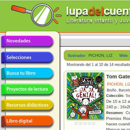
Ilustrador:
PICHON, LIZ
Web:
Mostrando del 1 al 10 de 14 resultado
Tom Gates
PICHON, LI
Bruño
, Barce
Colección:
To
De 10 a 12 
240 p.; 16x20
Co
Resumen:
Premios Roa
haces cuando.
Marcus se c