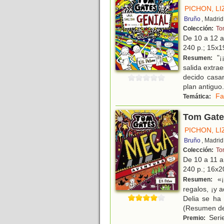
PICHON, LI
Bruño
, Madrid
Colección:
To
De 10 a 12 
240 p.; 15x19
"¡
Resumen:
salida extra
decido casa
plan antiguo
.
Fa
Temática:
Tom Gate
PICHON, LI
Bruño
, Madrid
Colección:
To
De 10 a 11 
240 p.; 16x20
«¡
Resumen:
regalos, ¡y
Delia se ha 
(Resumen de
Serie
Premio: