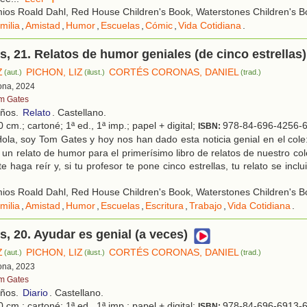
os Roald Dahl, Red House Children's Book, Waterstones Children's Bo
milia
,
Amistad
,
Humor
,
Escuelas
,
Cómic
,
Vida Cotidiana
.
, 21. Relatos de humor geniales (de cinco estrellas)
Z
PICHON, LIZ
CORTÉS CORONAS, DANIEL
(aut.)
(ilust.)
(trad.)
lona, 2024
m Gates
años.
Relato
. Castellano.
 cm.; cartoné; 1ª ed., 1ª imp.; papel + digital;
978-84-696-4256-
ISBN:
ola, soy Tom Gates y hoy nos han dado esta noticia genial en el col
 un relato de humor para el primerísimo libro de relatos de nuestro co
te haga reír y, si tu profesor te pone cinco estrellas, tu relato se inclui
os Roald Dahl, Red House Children's Book, Waterstones Children's Bo
milia
,
Amistad
,
Humor
,
Escuelas
,
Escritura
,
Trabajo
,
Vida Cotidiana
.
, 20. Ayudar es genial (a veces)
Z
PICHON, LIZ
CORTÉS CORONAS, DANIEL
(aut.)
(ilust.)
(trad.)
lona, 2023
m Gates
años.
Diario
. Castellano.
 cm.; cartoné; 1ª ed., 1ª imp.; papel + digital;
978-84-696-6913-
ISBN: