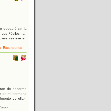
e quedaré sin la
. Los Fósiles han
iere vestirse en
s
,
Excursiones
.
aran de hacerme
de de mi hermana
almente de ella».
Peter.