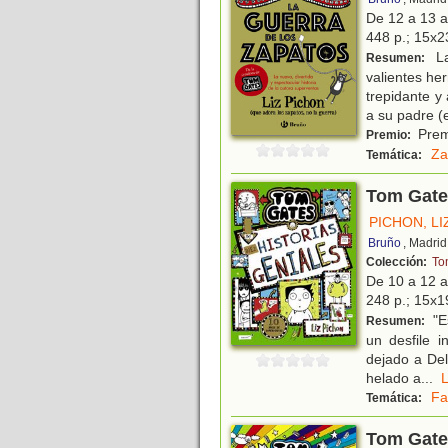
De 12 a 13 
448 p.; 15x23
La
Resumen:
valientes he
trepidante y
a su padre (e
Premi
Premio:
Za
Temática:
Tom Gates
PICHON, LI
Bruño
, Madrid
Colección:
To
De 10 a 12 
248 p.; 15x19
"Es
Resumen:
un desfile i
dejado a De
helado a
...
Fa
Temática:
Tom Gates