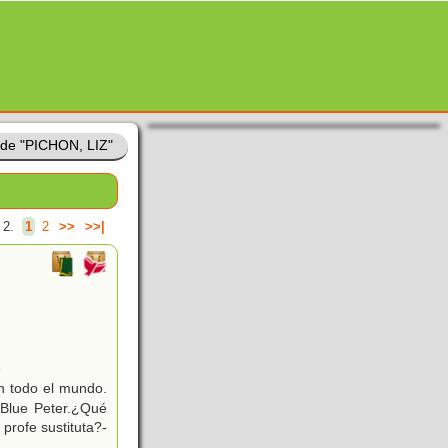
 de "PICHON, LIZ"
 2.
1
2
>>
>>|
6
n todo el mundo.
 Blue Peter.¿Qué
profe sustituta?-