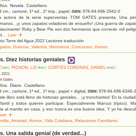
años.
Novela
. Castellano.
 cm.; cartoné; 1ª ed., 1º imp.; papel;
978-84-696-2942-0
ISBN:
 autora de la serie superventas TOM GATES presenta: Una pérfi
rmanos...¡y unos zapatos voladores de ensueño! ¡Una guerra de zapato
 alucinante! Ruby y Bear Pie son dos hermanos que correrán mil pelig
l
...
Leer
o Torre del Agua 2022 Lectores traducción
patos
,
Guerras
,
Valentía
,
Hermanos
,
Concursos
,
Humor
.
. Diez historias geniales
Z
PICHON, LIZ
CORTÉS CORONAS, DANIEL
(aut.)
(ilust.)
(trad.)
, 2021
m Gates
años.
Diario
. Castellano.
 cm.; cartoné; 1ª ed., 1ª imp.; papel + digital;
978-84-696-6346-
ISBN:
te libro está lleno de historias geniales... ¡y tronchantes! En la ciuda
nfantil y todos quieren participar. Especialmente Marcus (típico).
lia al mando en casa, y eso nunca es una buena idea. Y yo he descu
Leer
milia
,
Amistad
,
Humor
,
Vida Cotidiana
,
Relaciones Familiares
.
. Una salida genial (de verdad...)