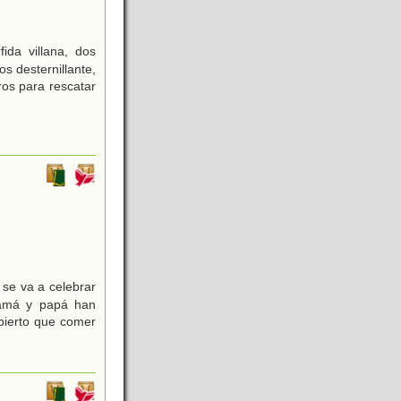
da villana, dos
s desternillante,
ros para rescatar
2
d se va a celebrar
 Mamá y papá han
bierto que comer