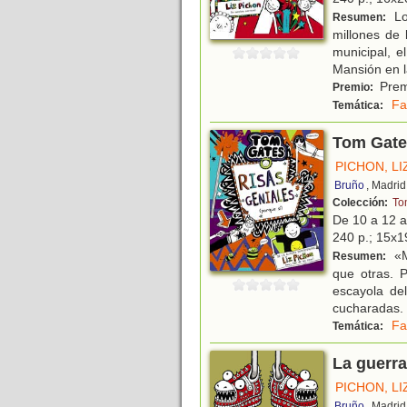
Lo
Resumen:
millones de 
municipal, 
Mansión en l
Premi
Premio:
Fa
Temática:
Tom Gates
PICHON, LI
Bruño
, Madrid
Colección:
To
De 10 a 12 
240 p.; 15x19
«M
Resumen:
que otras. 
escayola de
cucharadas. 
Fa
Temática:
La guerra
PICHON, LI
Bruño
, Madrid