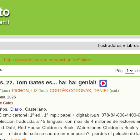
Ilustradores
»
Libros
https://www.instagram.com/pichon.liz/?hl=es
s.
Pág.
de
, 22. Tom Gates es... ha! ha! genial!
Z
PICHON, LIZ
CORTÉS CORONAS, DANIEL
(aut.)
(ilust.)
(trad.)
lona, 2025
m Gates
años.
Diario
. Castellano.
 cm.; cartoné; 1ª ed., 1ª imp.; papel + digital;
978-84-696-4409-
ISBN:
lección traducida a 45 lenguas, con más de 4 millones de lectores e
ld Dahl, Red House Children's Book, Waterstones Children's Book y
..- el dire del cole se cae de un monociclo?- pierdes el peluche de la 
ree
...
Leer