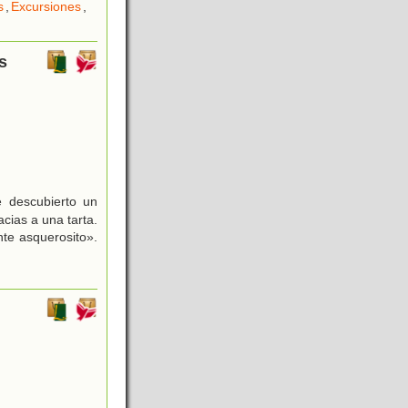
s
,
Excursiones
,
s
 descubierto un
cias a una tarta.
te asquerosito».