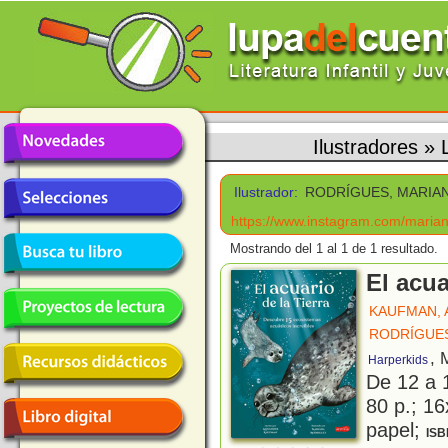
Ilustradores
»
Ilustrador:
RODRÍGUES, MARIA
https://www.instagram.com/mariana
Mostrando del 1 al 1 de 1 resultado.
El acua
KAUFMAN, 
RODRÍGUES
, 
Harperkids
De 12 a 
80 p.; 16
papel;
ISB