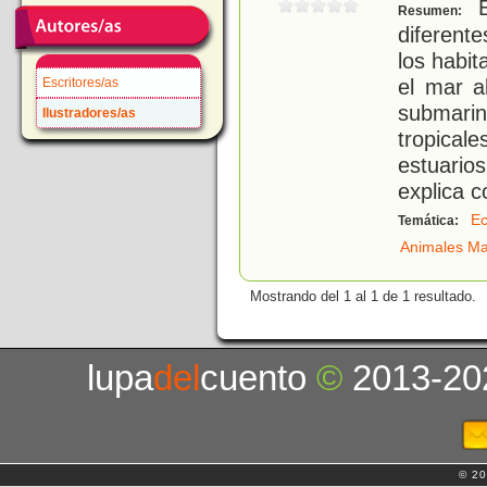
E
Resumen:
diferente
los habit
el mar a
Escritores/as
submari
Ilustradores/as
tropica
estuario
explica c
Ec
Temática:
Animales Ma
Mostrando del 1 al 1 de 1 resultado.
lupa
del
cuento
©
2013-20
© 20