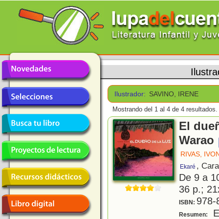
Ilustr
Ilustrador:
SAVINO, IRENE
Mostrando del 1 al 4 de 4 resultados.
El dueñ
Warao
RIVAS, IVO
, Car
Ekaré
De 9 a 1
36 p.; 21
978-
ISBN:
En
Resumen: