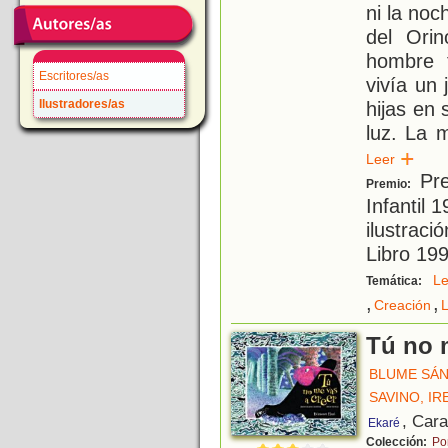
ni la noc
del Orin
hombre 
Escritores/as
vivía un
Ilustradores/as
hijas en 
luz. La 
Leer
Pre
Premio:
Infantil
ilustraci
Libro 19
L
Temática:
,
,
Creación
Tú no 
BLUME SÁN
SAVINO, IR
, Car
Ekaré
Colección:
Po