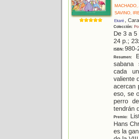
MACHADO, 
SAVINO, IR
, Car
Ekaré
Colección:
Po
De 3 a 5
24 p.; 23
980-
ISBN:
El
Resumen:
sabana 
cada un
valiente
acercan 
eso, se o
perro d
tendrán 
Lis
Premio:
Hans Chr
es la gan
de la VII