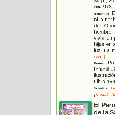
34 p.; 20
978-
ISBN:
En
Resumen:
ni la noc
del Orin
hombre 
vivía un
hijas en 
luz. La 
Leer
Pre
Premio:
Infantil
ilustraci
Libro 19
L
Temática:
,
,
Creación
El Perr
de la 