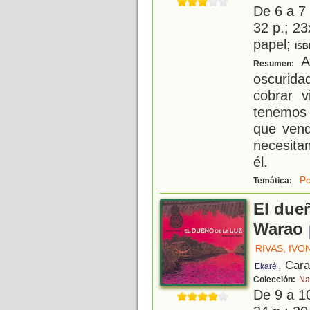
De 6 a 7
32 p.; 23
papel;
ISB
Al
Resumen:
oscurida
cobrar v
tenemos
que vend
necesita
él.
Po
Temática:
El dueñ
Warao
RIVAS, IVO
, Car
Ekaré
Colección:
Na
De 9 a 1