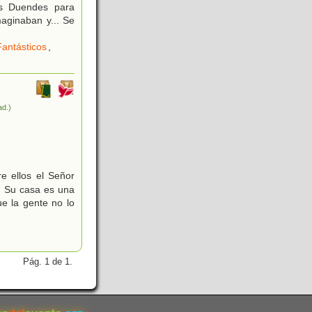
os Duendes para
maginaban y... Se
antásticos
,
ad.)
e ellos el Señor
n. Su casa es una
ue la gente no lo
Pág. 1 de 1.