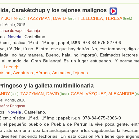
da, Carakétchup y los tejones malignos
Y, JOHN
TAZZYMAN, DAVID
TELLECHEA, TERESA
(aut.)
(ilust.)
(trad.)
 del Monte, 2015
 barco de vapor. Naranja
ños.
Novela
. Castellano.
 cm.; rústica; 1ª ed., 1ª imp.; papel;
978-84-675-8279-6
ISBN:
e, tú! (No, tú no. El otro, ese que hay detrás. No, ese tampoco; digo e
Nada, no hay manera. Bueno, hala, no importa). Estimados lectores (
s al mundo de Gran Bullanga! Es un lugar estupendo. Y normalme
.
Leer
istad
,
Aventuras
,
Héroes
,
Animales
,
Tejones
.
Pringoso y la galleta multimillonaria
ANDY
TAZZYMAN, DAVID
CASAL VÁZQUEZ, ALEXANDRE
(aut.)
(ilust.)
(tr
 del Monte, 2010
 señor Pringoso
ños.
Novela
. Castellano.
 cm.; rústica; 1ª ed., 1ª imp.; papel;
978-84-675-3966-0
ISBN:
 el pequeño pueblo de Puebla de Perrunilla vive poca gente, entr
e viste con una ropa tan andrajosa que ni los vagabundos la llevaría
divierten haciendo fechorías. En esta ocasión Puri tiene que ingeni