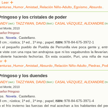
Leer
enturas
,
Humor
,
Amistad
,
Relación Niño-Adulto
,
Egoísmo
,
Absurdo
.
Pringoso y los cristales de poder
ANDY
TAZZYMAN, DAVID
CASAL VÁZQUEZ, ALEXANDRE
(aut.)
(ilust.)
(tr
 del Monte, 2010
 señor Pringoso
ños.
Novela
. Castellano.
 cm.; rústica; 1ª ed., 1ª imp.; papel;
978-84-675-3972-1
ISBN:
 el pequeño pueblo de Puebla de Perrunilla vive poca gente y, entre
e viste con una ropa tan andrajosa que ni los vagabundos la llevaría
 divierte haciendo fechorías. En esta ocasión, Puri, una niña de n
eer
enturas
,
Humor
,
Amistad
,
Absurdo
,
Relación Niño-Adulto
,
Piedras
,
Pod
Pringoso y los duendes
ANDY
TAZZYMAN, DAVID
CASAL VÁZQUEZ, ALEXANDRE
(aut.)
(ilust.)
(tr
 del Monte, 2010
 señor Pringoso
ños.
Novela
. Castellano.
 cm.; rústica; 1ª ed., 1ª imp.; papel;
978-84-675-3971-4
ISBN:
 el frío invierno las fuerzas del mal acechan a los habitantes del 