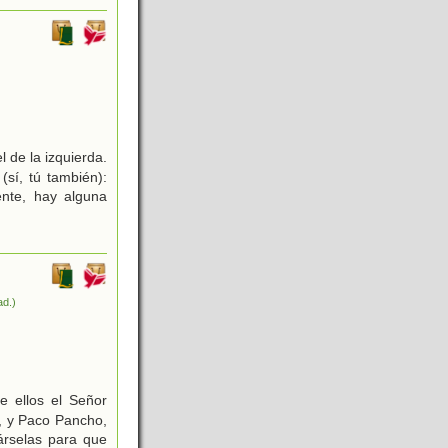
l de la izquierda.
sí, tú también):
nte, hay alguna
ad.)
e ellos el Señor
n, y Paco Pancho,
árselas para que