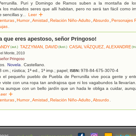
Perrunilla. Puri y Domingo de Ramos suben a la montaña de l
a los malvados seres que allí habitan, pero no será tan fácil como i
sencillas y
...
Leer
enturas
,
Humor
,
Amistad
,
Relación Niño-Adulto
,
Absurdo
,
Personajes F
ujas
.
a que eres apestoso, señor Pringoso!
ANDY
TAZZYMAN, DAVID
CASAL VÁZQUEZ, ALEXANDRE
(aut.)
(ilust.)
(tr
 del Monte, 2010
 señor Pringoso
ños.
Novela
. Castellano.
 cm.; rústica; 1ª ed., 1ª imp.; papel;
978-84-675-3070-4
ISBN:
 el pequeño pueblo de Puebla de Perrunilla vive poca gente y entr
 viste con una ropa tan andrajosa que ni los vagabundos la llevaría
ina aunque con un bello jardín que un hada le obliga a cuidar, aunq
Leer
enturas
,
Humor
,
Amistad
,
Relación Niño-Adulto
,
Absurdo
.