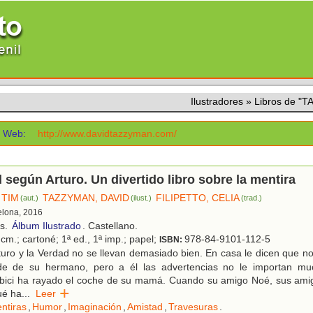
Ilustradores
»
Libros de "
Web:
http://www.davidtazzyman.com/
 según Arturo. Un divertido libro sobre la mentira
 TIM
TAZZYMAN, DAVID
FILIPETTO, CELIA
(aut.)
(ilust.)
(trad.)
elona, 2016
os.
Álbum Ilustrado
. Castellano.
cm.; cartoné; 1ª ed., 1ª imp.; papel;
978-84-9101-112-5
ISBN:
turo y la Verdad no se llevan demasiado bien. En casa le dicen que 
nde de su hermano, pero a él las advertencias no le importan m
 bici ha rayado el coche de su mamá. Cuando su amigo Noé, sus amiga
ué ha
...
Leer
ntiras
,
Humor
,
Imaginación
,
Amistad
,
Travesuras
.