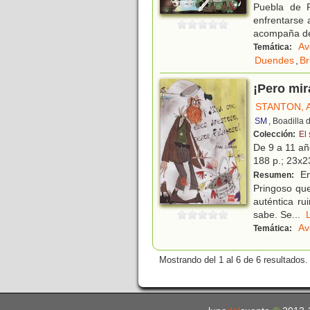
Puebla de 
enfrentarse 
acompaña de 
Av
Temática:
Duendes
,
Br
¡Pero mir
STANTON, 
SM
, Boadilla
Colección:
El
De 9 a 11 a
188 p.; 23x23
En
Resumen:
Pringoso que
auténtica ru
sabe. Se
...
Av
Temática:
Mostrando del 1 al 6 de 6 resultados.