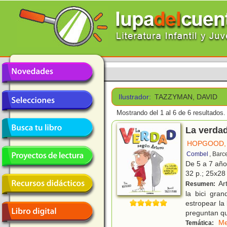
Ilustrador:
TAZZYMAN, DAVID
Mostrando del 1 al 6 de 6 resultados.
La verdad
HOPGOOD,
Combel
, Barc
De 5 a 7 añ
32 p.; 25x28 
Ar
Resumen:
la bici gra
estropear la
preguntan q
Me
Temática: