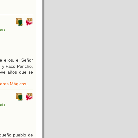
ad.)
 ellos, el Señor
n, y Paco Pancho,
ueve años que se
eres Mágicos
.
ad.)
pequeño pueblo de