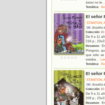
éstos no le
...
Av
Temática:
El señor 
STANTON, 
SM
, Boadilla
Colección:
El
De 9 a 11 a
216 p.; 23x23
En
Resumen:
Pringoso, qu
que sólo se
estaba
...
L
Av
Temática:
El señor 
STANTON, 
SM
, Boadilla
Colección:
El
De 9 a 11 a
209 p.; 23x23
En
Resumen: