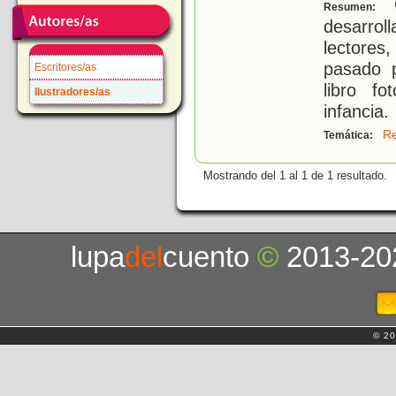
C
Resumen:
desarrol
lectores
pasado 
Escritores/as
libro f
Ilustradores/as
infancia.
R
Temática:
Mostrando del 1 al 1 de 1 resultado.
lupa
del
cuento
©
2013-20
© 20