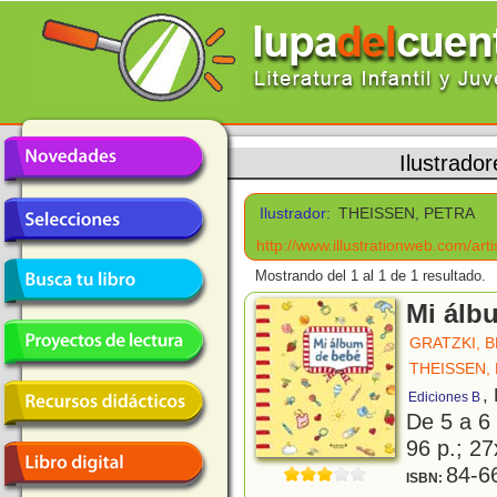
Ilustrador
Ilustrador:
THEISSEN, PETRA
http://www.illustrationweb.com/art
Mostrando del 1 al 1 de 1 resultado.
Mi álb
GRATZKI, 
THEISSEN,
,
Ediciones B
De 5 a 6
96 p.; 27
84-6
ISBN: