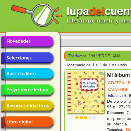
Traductor:
VALVERDE, ANA
Mostrando del 1 al 1 de 1 resultado.
Mi álbum
GRATZKI, 
VALVERDE,
Ediciones B
, 
De 5 a 6 añ
96 p.; 27x23 
Cu
Resumen:
un primer ba
su infancia.
Re
Temática: