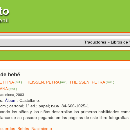
Traductores
»
Libros de
 de bebé
BETTINA
THEISSEN, PETRA
THEISSEN, PETRA
(aut.)
(aut.)
(ilust.)
 ANA
(trad.)
Barcelona, 2003
os.
Álbum
. Castellano.
cm.; cartoné; 1ª ed.; papel;
84-666-1025-1
ISBN:
ando los niños y las niñas desarrollan las primeras habilidades com
lance de su pasado pegando en las páginas de este libro fotografías
cuerdos
,
Bebés
,
Nacimiento
.