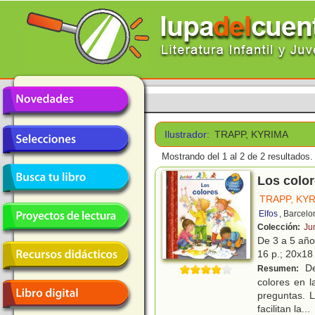
Ilustrador:
TRAPP, KYRIMA
Mostrando del 1 al 2 de 2 resultados.
Los colo
TRAPP, KY
Elfos
, Barcelo
Colección:
Ju
De 3 a 5 añ
16 p.; 20x18 
De
Resumen:
colores en l
preguntas. L
facilitan la
...