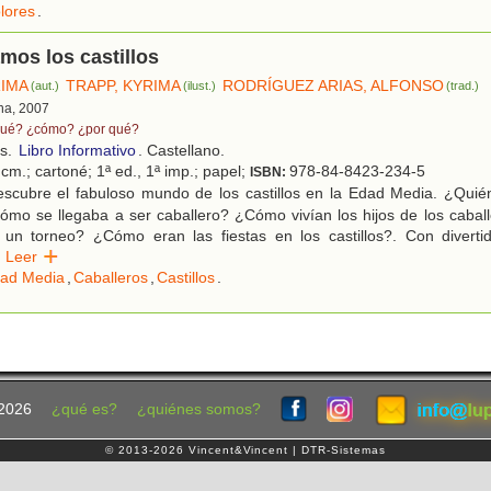
lores
.
os los castillos
RIMA
TRAPP, KYRIMA
RODRÍGUEZ ARIAS, ALFONSO
(aut.)
(ilust.)
(trad.)
na, 2007
ué? ¿cómo? ¿por qué?
os.
Libro Informativo
. Castellano.
cm.; cartoné; 1ª ed., 1ª imp.; papel;
978-84-8423-234-5
ISBN:
scubre el fabuloso mundo de los castillos en la Edad Media. ¿Quién
Cómo se llegaba a ser caballero? ¿Cómo vivían los hijos de los caba
 un torneo? ¿Cómo eran las fiestas en los castillos?. Con divertida
Leer
ad Media
,
Caballeros
,
Castillos
.
2026
¿qué es?
¿quiénes somos?
© 2013-2026 Vincent&Vincent | DTR-Sistemas