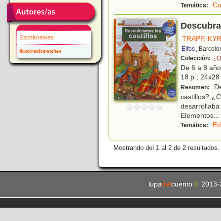
Co
Temática:
Descubram
Escritores/as
TRAPP, KY
Elfos
, Barcelo
Ilustradores/as
Colección:
¿Q
De 6 a 8 añ
18 p.; 24x28 
De
Resumen:
castillos? ¿
desarrollaba
Elementos
...
Ed
Temática:
Mostrando del 1 al 2 de 2 resultados.
lupa
del
cuento
©
2013-