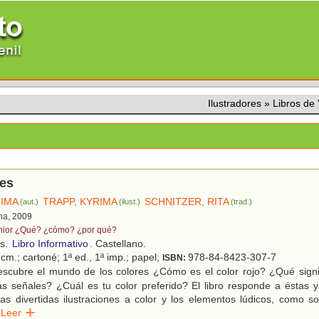
Ilustradores
»
Libros de
res
RIMA
TRAPP, KYRIMA
SCHNITZER, RITA
(aut.)
(ilust.)
(trad.)
na, 2009
nior ¿Qué? ¿cómo? ¿por qué?
os.
Libro Informativo
. Castellano.
cm.; cartoné; 1ª ed., 1ª imp.; papel;
978-84-8423-307-7
ISBN:
scubre el mundo de los colores ¿Cómo es el color rojo? ¿Qué signif
as señales? ¿Cuál es tu color preferido? El libro responde a éstas 
as divertidas ilustraciones a color y los elementos lúdicos, como so
Leer